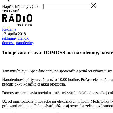
Napíšte hľadaný výraz ...
Reklama
12. apríla 2018
reklamný článok
domoss
,
narodeniny
Toto je vaša oslava: DOMOSS má narodeniny, navarí 
Tam musíte byť! Špeciálne ceny na spotrebiče a jedlá od výmyslu svet
Narodeninová párty sa začína už o 10.00 hodine. Počas celého dňa na
pracuje akku kosačka či akku plotostrih.
Domossáci predstavia novinku – úžasný výrobník lahodne sladkej cukro
Už od rána roztočia grilovačku na elektrických griloch. Medajlónky, 
grilovanú zeleninu. Ochutnávať môžete aj ovocné a zeleninové smooth