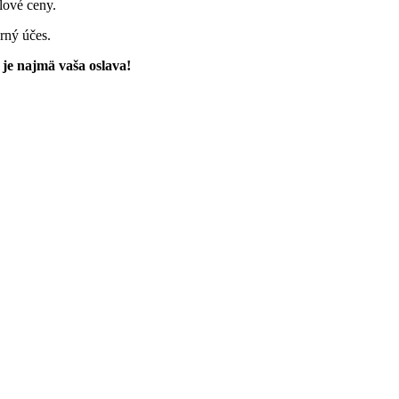
lové ceny.
rný účes.
 je najmä vaša oslava!