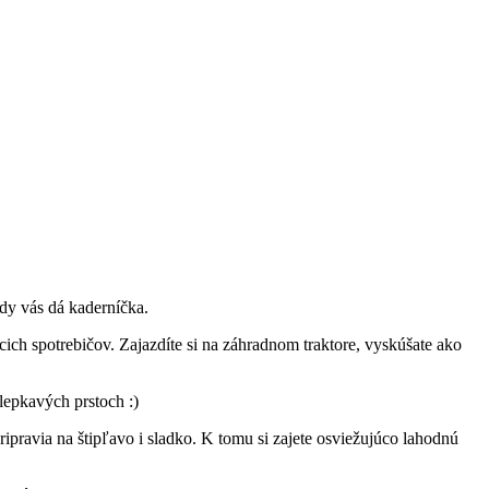
ády vás dá kaderníčka.
ch spotrebičov. Zajazdíte si na záhradnom traktore, vyskúšate ako
lepkavých prstoch :)
ipravia na štipľavo i sladko. K tomu si zajete osviežujúco lahodnú