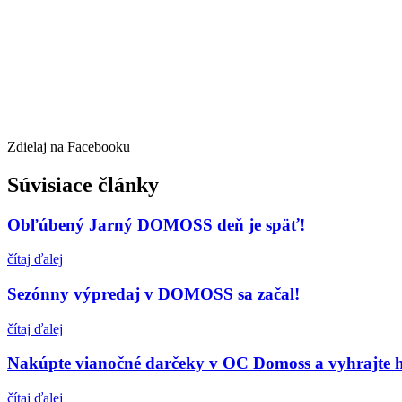
Zdielaj na Facebooku
Súvisiace články
Obľúbený Jarný DOMOSS deň je späť!
čítaj ďalej
Sezónny výpredaj v DOMOSS sa začal!
čítaj ďalej
Nakúpte vianočné darčeky v OC Domoss a vyhrajte 
čítaj ďalej