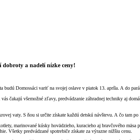
dobroty a nadelí nízke ceny!
a budú Domossáci variť na svojej oslave v piatok 13. apríla. A do par
 vás čakajú všemožné zľavy, predvádzanie záhradnej techniky aj domáci
vej vaty. S ňou si určite získate každú detskú návštevu. A čo tam po 
kotlety, marinované kúsky hovädzieho, kuracieho aj bravčového mäsa pr
ie. Všetky predvádzané spotrebiče získate za výrazne nižšiu cenu.