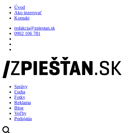
Úvod
Ako inzerovať
Kontakt
redakcia@zpiestan.sk
0902 106 781
Správy
Ľudia
Fotky
Reklama
Blog
Voľby
Podujatia