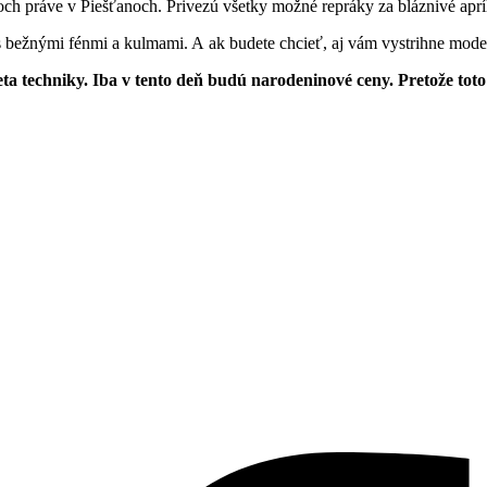
ch práve v Piešťanoch. Privezú všetky možné repráky za bláznivé aprí
s bežnými fénmi a kulmami. A ak budete chcieť, aj vám vystrihne mode
eta techniky. Iba v tento deň budú narodeninové ceny. Pretože toto