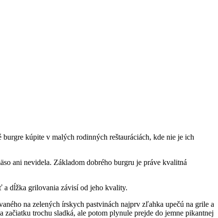
 burgre kúpite v malých rodinných reštauráciách, kde nie je ich
mäso ani nevidela. Základom dobrého burgru je práve kvalitná
 dĺžka grilovania závisí od jeho kvality.
vaného na zelených írskych pastvinách najprv zľahka upečú na grile a
na začiatku trochu sladká, ale potom plynule prejde do jemne pikantnej