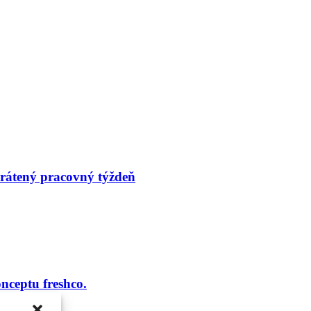
rátený pracovný týždeň
nceptu freshco.