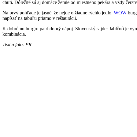
chuti. Dôležité sú aj domáce žemle od miestneho pekára a vždy čerstv
Na prvý pohľade je jasné, že nejde o žiadne rýchlo jedlo.
WOW
burge
napísať na tabuľu priamo v reštaurácii.
K dobrému burgru patrí dobrý nápoj. Slovenský sajder Jablčnô je vy
kombinácia.
Text a foto: PR