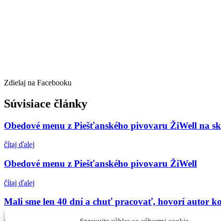
Zdielaj na Facebooku
Súvisiace články
Obedové menu z Piešťanského pivovaru ŽiWell na sk
čítaj ďalej
Obedové menu z Piešťanského pivovaru ŽiWell
čítaj ďalej
Mali sme len 40 dní a chuť pracovať, hovorí autor ko
čítaj ďalej
Spravujte súhlas so súbormi cookie