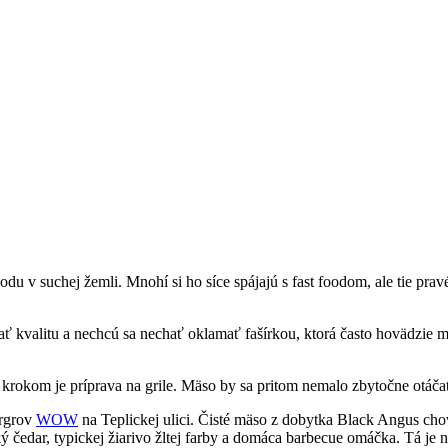
u v suchej žemli. Mnohí si ho síce spájajú s fast foodom, ale tie pravé
ať kvalitu a nechcú sa nechať oklamať fašírkou, ktorá často hovädzie 
rokom je príprava na grile. Mäso by sa pritom nemalo zbytočne otáčať a
urgrov
WOW
na Teplickej ulici. Čisté mäso z dobytka Black Angus cho
ký čedar, typickej žiarivo žltej farby a domáca barbecue omáčka. Tá je 