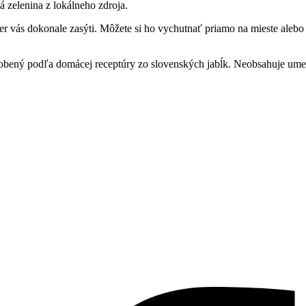
á zelenina z lokálneho zdroja.
r vás dokonale zasýti. Môžete si ho vychutnať priamo na mieste alebo
robený podľa domácej receptúry zo slovenských jabĺk. Neobsahuje umel