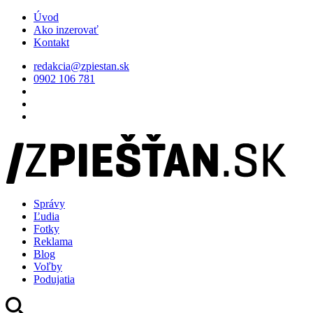
Úvod
Ako inzerovať
Kontakt
redakcia@zpiestan.sk
0902 106 781
Správy
Ľudia
Fotky
Reklama
Blog
Voľby
Podujatia