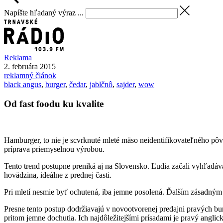
Napíšte hľadaný výraz ...
Reklama
2. februára 2015
reklamný článok
black angus
,
burger
,
čedar
,
jablčnô
,
sajder
,
wow
Od fast foodu ku kvalite
Hamburger, to nie je scvrknuté mleté mäso neidentifikovateľného pôvod
príprava priemyselnou výrobou.
Tento trend postupne preniká aj na Slovensko. Ľudia začali vyhľadáv
hovädzina, ideálne z prednej časti.
Pri mletí nesmie byť ochutená, iba jemne posolená. Ďalším zásadným k
Presne tento postup dodržiavajú v novootvorenej predajni pravých b
pritom jemne dochutia. Ich najdôležitejšími prísadami je pravý anglic