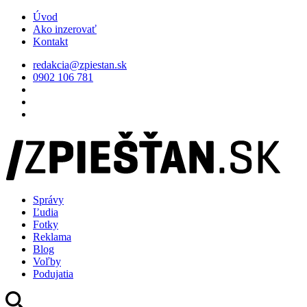
Úvod
Ako inzerovať
Kontakt
redakcia@zpiestan.sk
0902 106 781
Správy
Ľudia
Fotky
Reklama
Blog
Voľby
Podujatia