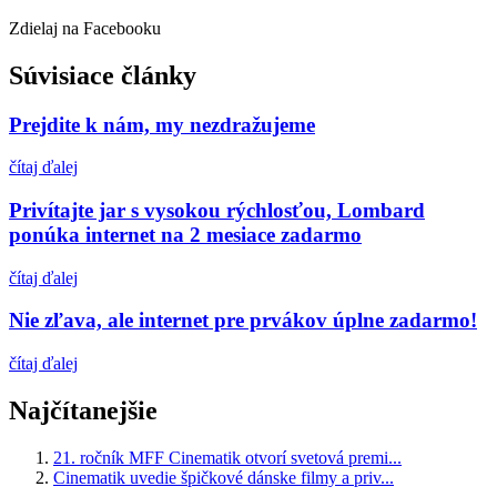
Zdielaj na Facebooku
Súvisiace články
Prejdite k nám, my nezdražujeme
čítaj ďalej
Privítajte jar s vysokou rýchlosťou, Lombard
ponúka internet na 2 mesiace zadarmo
čítaj ďalej
Nie zľava, ale internet pre prvákov úplne zadarmo!
čítaj ďalej
Najčítanejšie
21. ročník MFF Cinematik otvorí svetová premi...
Cinematik uvedie špičkové dánske filmy a priv...