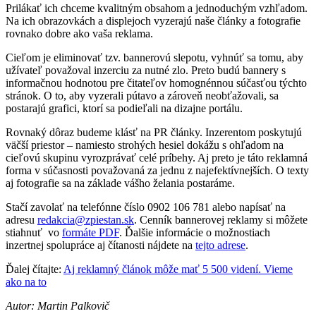
Prilákať ich chceme kvalitným obsahom a jednoduchým vzhľadom.
Na ich obrazovkách a displejoch vyzerajú naše články a fotografie
rovnako dobre ako vaša reklama.
Cieľom je eliminovať tzv. bannerovú slepotu, vyhnúť sa tomu, aby
užívateľ považoval inzerciu za nutné zlo. Preto budú bannery s
informačnou hodnotou pre čitateľov homognénnou súčasťou týchto
stránok. O to, aby vyzerali pútavo a zároveň neobťažovali, sa
postarajú grafici, ktorí sa podieľali na dizajne portálu.
Rovnaký dôraz budeme klásť na PR články. Inzerentom poskytujú
väčší priestor – namiesto strohých hesiel dokážu s ohľadom na
cieľovú skupinu vyrozprávať celé príbehy. Aj preto je táto reklamná
forma v súčasnosti považovaná za jednu z najefektívnejších. O texty
aj fotografie sa na základe vášho želania postaráme.
Stačí zavolať na telefónne číslo 0902 106 781 alebo napísať na
adresu
redakcia@zpiestan.sk
. Cenník bannerovej reklamy si môžete
stiahnuť vo
formáte PDF
. Ďalšie informácie o možnostiach
inzertnej spolupráce aj čítanosti nájdete na
tejto adrese
.
Ďalej čítajte:
Aj reklamný článok môže mať 5 500 videní. Vieme
ako na to
Autor: Martin Palkovič