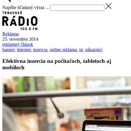
Napíšte hľadaný výraz ...
Reklama
25. novembra 2014
reklamný článok
banner
,
internet
,
inzercia
,
online reklama
,
pr
,
zákazníci
Efektívna inzercia na počítačoch, tabletoch aj
mobiloch