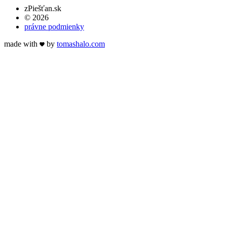
zPiešťan.sk
© 2026
právne podmienky
made with
by
tomas
halo
.com