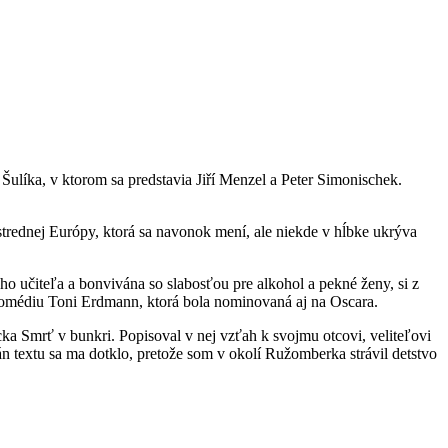
Šulíka, v ktorom sa predstavia Jiří Menzel a Peter Simonischek.
 strednej Európy, ktorá sa navonok mení, ale niekde v hĺbke ukrýva
ho učiteľa a bonvivána so slabosťou pre alkohol a pekné ženy, si z
 komédiu Toni Erdmann, ktorá bola nominovaná aj na Oscara.
ka Smrť v bunkri. Popisoval v nej vzťah k svojmu otcovi, veliteľovi
n textu sa ma dotklo, pretože som v okolí Ružomberka strávil detstvo