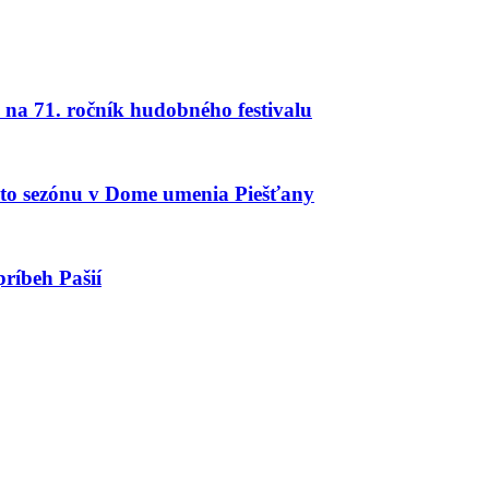
na 71. ročník hudobného festivalu
úto sezónu v Dome umenia Piešťany
ríbeh Pašií