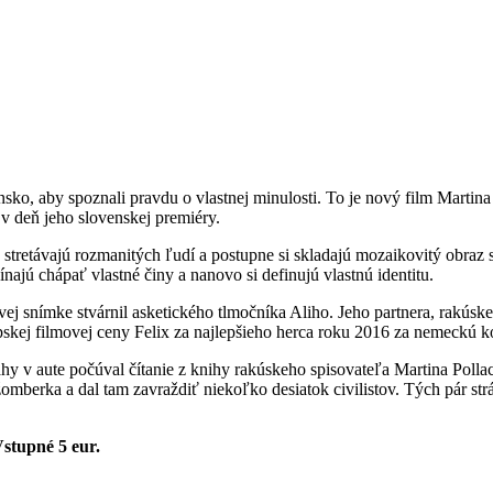
ko, aby spoznali pravdu o vlastnej minulosti. To je nový film Martina 
v deň jeho slovenskej premiéry.
, stretávajú rozmanitých ľudí a postupne si skladajú mozaikovitý obraz
najú chápať vlastné činy a nanovo si definujú vlastnú identitu.
ej snímke stvárnil asketického tlmočníka Aliho. Jeho partnera, rakúske
ópskej filmovej ceny Felix za najlepšieho herca roku 2016 za nemeckú
hy v aute počúval čítanie z knihy rakúskeho spisovateľa Martina Pollac
berka a dal tam zavraždiť niekoľko desiatok civilistov. Tých pár strá
stupné 5 eur.