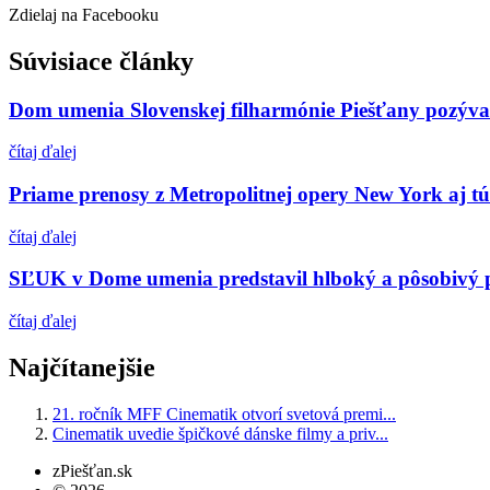
Zdielaj na Facebooku
Súvisiace články
Dom umenia Slovenskej filharmónie Piešťany pozýva 
čítaj ďalej
Priame prenosy z Metropolitnej opery New York aj t
čítaj ďalej
SĽUK v Dome umenia predstavil hlboký a pôsobivý p
čítaj ďalej
Najčítanejšie
21. ročník MFF Cinematik otvorí svetová premi...
Cinematik uvedie špičkové dánske filmy a priv...
zPiešťan.sk