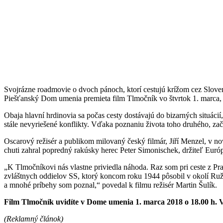
Svojrázne roadmovie o dvoch pánoch, ktorí cestujú krížom cez Slovens
Piešťanský Dom umenia premieta film Tlmočník vo štvrtok 1. marca, 
Obaja hlavní hrdinovia sa počas cesty dostávajú do bizarných situácií
stále nevyriešené konflikty. Vďaka poznaniu života toho druhého, začí
Oscarový režisér a publikom milovaný český filmár, Jiří Menzel, v nov
chuti zahral popredný rakúsky herec Peter Simonischek, držiteľ Eur
„K Tlmočníkovi nás vlastne priviedla náhoda. Raz som pri ceste z Pra
zvláštnych oddielov SS, ktorý koncom roku 1944 pôsobil v okolí Ružom
a mnohé príbehy som poznal,“ povedal k filmu režisér Martin Šulík.
Film Tlmočník uvidíte v Dome umenia 1. marca 2018 o 18.00 h. V
(Reklamný článok)