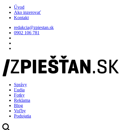
Úvod
Ako inzerovať
Kontakt
redakcia@zpiestan.sk
0902 106 781
Správy
Ľudia
Fotky
Reklama
Blog
Voľby
Podujatia