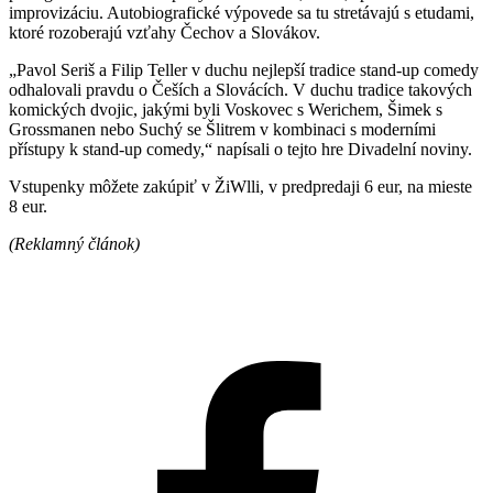
improvizáciu. Autobiografické výpovede sa tu stretávajú s etudami,
ktoré rozoberajú vzťahy Čechov a Slovákov.
„Pavol Seriš a Filip Teller v duchu nejlepší tradice stand-up comedy
odhalovali pravdu o Češích a Slovácích. V duchu tradice takových
komických dvojic, jakými byli Voskovec s Werichem, Šimek s
Grossmanen nebo Suchý se Šlitrem v kombinaci s moderními
přístupy k stand-up comedy,“ napísali o tejto hre Divadelní noviny.
Vstupenky môžete zakúpiť v ŽiWlli, v predpredaji 6 eur, na mieste
8 eur.
(Reklamný článok)