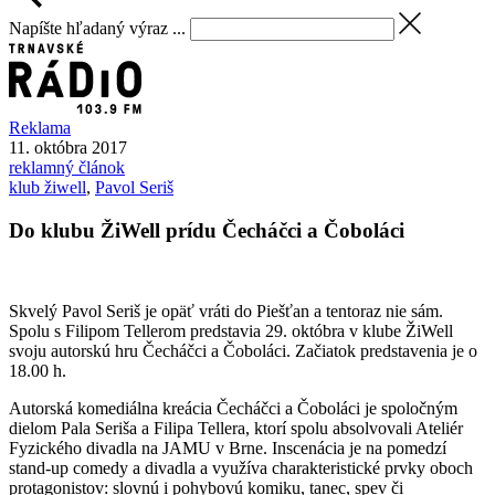
Napíšte hľadaný výraz ...
Reklama
11. októbra 2017
reklamný článok
klub žiwell
,
Pavol Seriš
Do klubu ŽiWell prídu Čecháčci a Čoboláci
Skvelý Pavol Seriš je opäť vráti do Piešťan a tentoraz nie sám.
Spolu s Filipom Tellerom predstavia 29. októbra v klube ŽiWell
svoju autorskú hru Čecháčci a Čoboláci. Začiatok predstavenia je o
18.00 h.
Autorská komediálna kreácia Čecháčci a Čoboláci je spoločným
dielom Pala Seriša a Filipa Tellera, ktorí spolu absolvovali Ateliér
Fyzického divadla na JAMU v Brne. Inscenácia je na pomedzí
stand-up comedy a divadla a využíva charakteristické prvky oboch
protagonistov: slovnú i pohybovú komiku, tanec, spev či