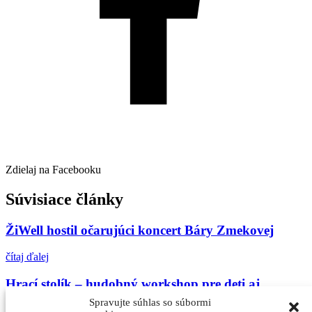
Zdielaj na Facebooku
Súvisiace články
ŽiWell hostil očarujúci koncert Báry Zmekovej
čítaj ďalej
Hrací stolík – hudobný workshop pre deti aj
dospelých
Spravujte súhlas so súbormi