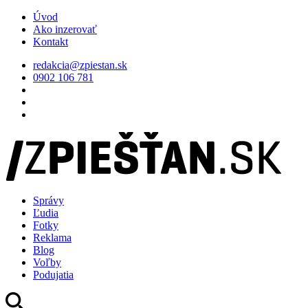
Úvod
Ako inzerovať
Kontakt
redakcia@zpiestan.sk
0902 106 781
Správy
Ľudia
Fotky
Reklama
Blog
Voľby
Podujatia