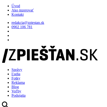
Úvod
Ako inzerovať
Kontakt
redakcia@zpiestan.sk
0902 106 781
Správy
Ľudia
Fotky
Reklama
Blog
Voľby
Podujatia