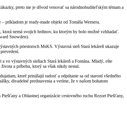
sú zákazky, preto nie je dôvod venovať sa národnobuditeľským témam a
e – príkladom je ready-made objekt od Tomáša Wernera.
be, ktorá nemá svojich hrdinov, ku ktorým by bolo možné vzhliadať.
Edward Snowden).
ýstavných priestoroch MsKS. Výstavná sieň Stará lekáreň ukazuje
 prevedení.
 a vo výstavných sieňach Stará lekáreň a Fontána. Mladý, ešte
ivota a príbehu, ktorý sa však nikdy nestal.
jatiam, ktoré prinášajú radosť a odpútanie sa od starostí všedného
nášky, divadelné predstavenia a veríme, že v našom bohatom
Piešťany a Oblastnej organizácie cestovného ruchu Rezort Piešťany,