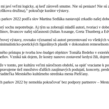
sa mi javí veľmi logicky, aj keď zároveň smutne. Nie sú peniaze! Nie 
ošíkova družina),“ pokračuje kurátor výstavy.
h parkov 2022 podľa slov Martina Sedláka nastavujú zrkadlo našej dob
orý sochu nepotrebuje. Aj tým sa zoberajú mladší autori, tvoriaci v do
dinov, štvancov našej súčasnosti (Julian Assange, Greta Thunberg a 
rovej výstavy, rovnako významní sú autori prezentovaní vo všetkých v
u minimalisticko-poetických figurálnych plastík v dokonalom remeselnom
ného prístupu je tvorba low-budget objektov Tomáša Bedeho v exteriéri
eňov. Vzniká tak dojem, že kostry nanovo zostavené kedysi žili, dojem ž
že v tomto, pre kultúru veľmi náročnom období, sa opäť vraciame k podu
ravujeme tiež množstvo ďalších zaujímavých podujatí, koncerty, pred
riaditeľka Mestského kultúrneho strediska mesta Piešťany.
ch parkov 2022 by nemohla pokračovať bez podpory partnerov – Mesta 