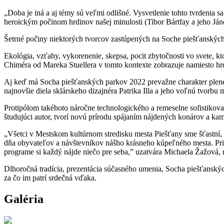
„Doba je iná a aj témy sú veľmi odlišné. Vysvetlenie tohto tvrdenia 
heroickým počinom hrdinov našej minulosti (Tibor Bártfay a jeho Ján
Šetrné počiny niektorých tvorcov zastúpených na Soche piešťanskýc
Ekológia, vzťahy, vykorenenie, skepsa, pocit zbytočnosti vo svete, kt
Chiméra od Mareka Stuellera v tomto kontexte zobrazuje namiesto hr
Aj keď má Socha piešťanských parkov 2022 prevažne charakter plené
najnovšie diela sklárskeho dizajnéra Patrika Illa a jeho voľnú tvorb
Protipólom takéhoto náročne technologického a remeselne sofistikova
študujúci autor, tvorí novú prírodu spájaním nájdených konárov a kam
„Všetci v Mestskom kultúrnom stredisku mesta Piešťany sme šťastní, 
dňa obyvateľov a návštevníkov nášho krásneho kúpeľného mesta. Prip
programe si každý nájde niečo pre seba,” uzatvára Michaela Žažová, 
Dlhoročná tradícia, prezentácia súčasného umenia, Socha piešťanský
za čo im patrí srdečná vďaka.
Galéria