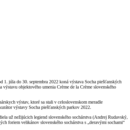
 od 1. júla do 30. septembra 2022 koná výstava Socha piešťanských
júla výstavu objektového umenia Crème de la Crème slovenského
rskych výstav, ktoré sa stali v celoslovenskom meradle
a kurátor výstavy Socha piešťanských parkov 2022.
diela už nežijúcich legiend slovenského sochárstva (Andrej Rudavský,
lných foriem velikánov slovenského sochárstva s „deravými sochami“