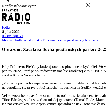
Napíšte hľadaný výraz ...
Fotky
6. júla 2022
tlačová správa
Mestské kultúrne stredisko Piešťany
,
socha piešťanských parkov
Obrazom: Začala sa Socha piešťanských parkov 202
Kúpeľné mesto Piešťany bude aj toto leto plné umeleckých diel. Vo v
parkov 2022, ktorá je pokračovaním tradície založenej v roku 1967.
šperku Karola Weisslechnera.
„Po roku opäť nadväzujeme na znovuobnovenú prehliadku aktuálneho 
najpopulárnejšie práve v Piešťanoch,“ hovorí Martin Sedlák, vedúci 
Veľkolepé a heroické témy sa na tomto ročníku striedajú s existenci
Tibor Bártfay) spolu s tvorbou mladej generácie (Tomáš Bede, Marek 
ich nasledovníkov. Ich objem vzniká spájaním dosiek, konárov, často