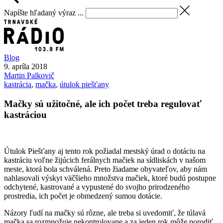
Napíšte hľadaný výraz ...
Blog
9. apríla 2018
Martin
Palkovič
kastrácia
,
mačka
,
útulok piešťany
Mačky sú užitočné, ale ich počet treba regulovať
kastráciou
Útulok Piešťany aj tento rok požiadal mestský úrad o dotáciu na
kastráciu voľne žijúcich ferálnych mačiek na sídliskách v našom
meste, ktorá bola schválená. Preto žiadame obyvateľov, aby nám
nahlasovali výskyt väčšieho množstva mačiek, ktoré budú postupne
odchytené, kastrované a vypustené do svojho prirodzeného
prostredia, ich počet je obmedzený sumou dotácie.
Názory ľudí na mačky sú rôzne, ale treba si uvedomiť, že túlavá
mačka sa rozmnožuje nekontrolovane a za jeden rok môže porodiť