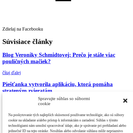
Zdielaj na Facebooku
Súvisiace články
Blog Veroniky Schmidtovej: Prečo je stále viac
pouličných mačiek?
čítaj ďalej
Piešťanka vytvorila aplikáciu, ktorá pomáha
strateným zvieratám
Spravujte súhlas so súbormi
čítaj ďalej
cookie
Útulkáči: Hľadá sa majiteľ fenky, ktorá za ním
Na poskytovanie tých najlepších skúseností používame technológie, ako sú súbory
veľmi smúti
cookie na ukladanie a/alebo prístup k informáciám o zariadení. Súhlas s týmito
technológiami nám umožní spracovávať údaje, ako je správanie pri prehliadaní alebo
jedinečné ID na tejto stránke. Nesúhlas alebo odvolanie súhlasu môže nepriaznivo
čítaj ďalej