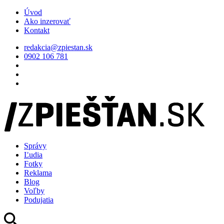
Úvod
Ako inzerovať
Kontakt
redakcia@zpiestan.sk
0902 106 781
Správy
Ľudia
Fotky
Reklama
Blog
Voľby
Podujatia