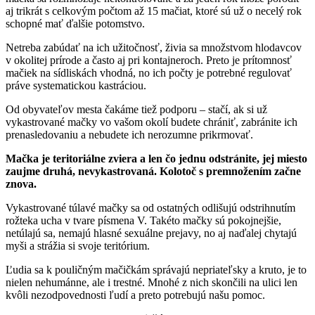
aj trikrát s celkovým počtom až 15 mačiat, ktoré sú už o necelý rok
schopné mať ďalšie potomstvo.
Netreba zabúdať na ich užitočnosť, živia sa množstvom hlodavcov
v okolitej prírode a často aj pri kontajneroch. Preto je prítomnosť
mačiek na sídliskách vhodná, no ich počty je potrebné regulovať
práve systematickou kastráciou.
Od obyvateľov mesta čakáme tiež podporu – stačí, ak si už
vykastrované mačky vo vašom okolí budete chrániť, zabránite ich
prenasledovaniu a nebudete ich nerozumne prikrmovať.
Mačka je teritoriálne zviera a len čo jednu odstránite, jej miesto
zaujme druhá, nevykastrovaná. Kolotoč s premnožením začne
znova.
Vykastrované túlavé mačky sa od ostatných odlišujú odstrihnutím
rožteka ucha v tvare písmena V. Takéto mačky sú pokojnejšie,
netúlajú sa, nemajú hlasné sexuálne prejavy, no aj naďalej chytajú
myši a strážia si svoje teritórium.
Ľudia sa k pouličným mačičkám správajú nepriateľsky a kruto, je to
nielen nehumánne, ale i trestné. Mnohé z nich skončili na ulici len
kvôli nezodpovednosti ľudí a preto potrebujú našu pomoc.