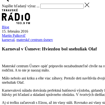
Napíšte hľadaný výraz ...
Blog
15. februára 2016
Martin
Palkovič
karneval
,
materské centrum úsmev
Karneval v Úsmeve: Hviezdou bol snehuliak Olaf
Materské centrum Úsmev opäť pripravilo nezabudnuteľné chvíle na svoje
rodičmi. A to nie je naozaj málo.
Málo nebolo ani kriku a ešte viac zábavy. Pretože deti navštívila dvoj
snehuliak Olaf.
Karnevalovú náladu dotvárala perfektná balónová výzdoba, girlandy le
hlávky pri hľadaní a skladaní správneho obrázku. V tvorivých dielňa
Aj si trošku začarovali s Elzou, až im vlasy stáli. Rovnako asi vlasy s