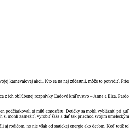
j karnevalovej akcii. Kto sa na nej zúčastnil, môže to potvrdiť. Priesto
ica z ich obľúbenej rozprávky Ľadové kráľovstvo – Anna a Elza. Pardon, b
n podčiarkovali tú milú atmosféru. Detičky sa mohli vyblázniť pri guľ
ch si mohli zasnežiť, vyrobiť šaša a dať tak priechod svojim umelecký
táli aj rodičom, no nie však od statickej energie ako deťom. Keď totiž t