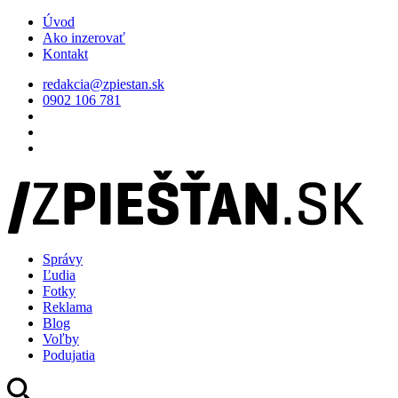
Úvod
Ako inzerovať
Kontakt
redakcia@zpiestan.sk
0902 106 781
Správy
Ľudia
Fotky
Reklama
Blog
Voľby
Podujatia