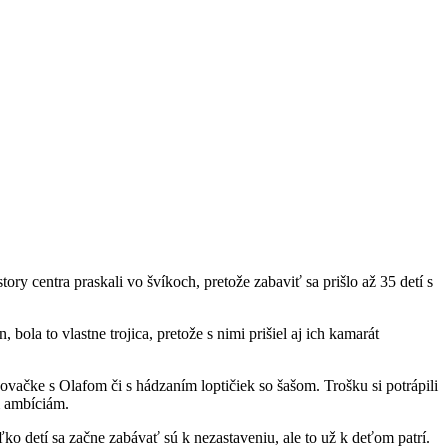
ry centra praskali vo švíkoch, pretože zabaviť sa prišlo až 35 detí s
ola to vlastne trojica, pretože s nimi prišiel aj ich kamarát
ovačke s Olafom či s hádzaním loptičiek so šašom. Trošku si potrápili
m ambíciám.
oľko detí sa začne zabávať sú k nezastaveniu, ale to už k deťom patrí.