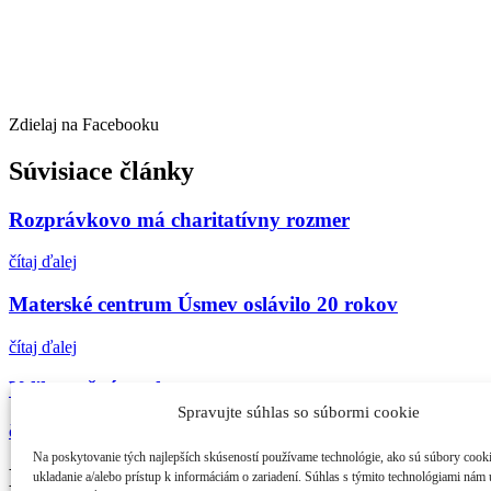
Zdielaj na Facebooku
Súvisiace články
Rozprávkovo má charitatívny rozmer
čítaj ďalej
Materské centrum Úsmev oslávilo 20 rokov
čítaj ďalej
Veľkonočný park
Spravujte súhlas so súbormi cookie
čítaj ďalej
Na poskytovanie tých najlepších skúseností používame technológie, ako sú súbory cook
Najčítanejšie
ukladanie a/alebo prístup k informáciám o zariadení. Súhlas s týmito technológiami nám