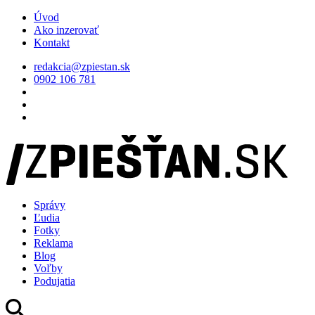
Úvod
Ako inzerovať
Kontakt
redakcia@zpiestan.sk
0902 106 781
Správy
Ľudia
Fotky
Reklama
Blog
Voľby
Podujatia