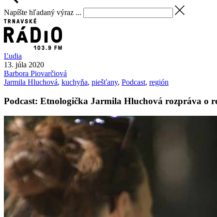
Napíšte hľadaný výraz ...
Ľudia
13. júla 2020
Barbora
Piovarčiová
Jarmila Hluchová
,
kuchyňa
,
piešťany
,
Podcast
,
región
Podcast: Etnologička Jarmila Hluchová rozpráva o r