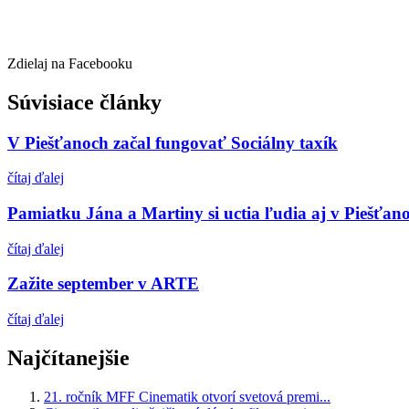
Zdielaj na Facebooku
Súvisiace články
V Piešťanoch začal fungovať Sociálny taxík
čítaj ďalej
Pamiatku Jána a Martiny si uctia ľudia aj v Piešťan
čítaj ďalej
Zažite september v ARTE
čítaj ďalej
Najčítanejšie
21. ročník MFF Cinematik otvorí svetová premi...