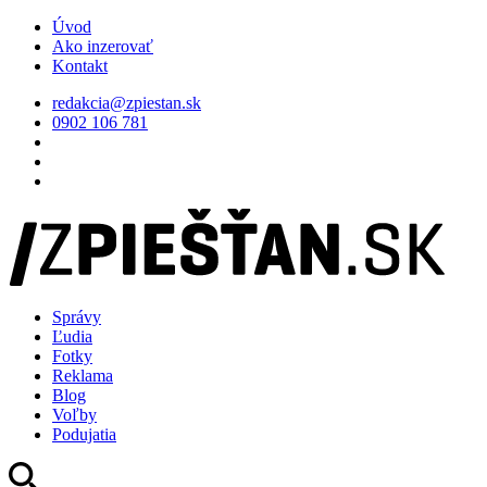
Úvod
Ako inzerovať
Kontakt
redakcia@zpiestan.sk
0902 106 781
Správy
Ľudia
Fotky
Reklama
Blog
Voľby
Podujatia