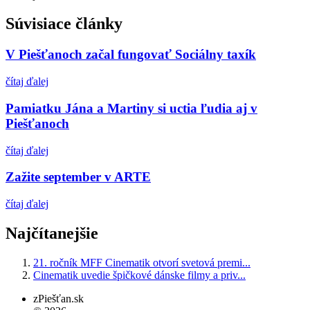
Súvisiace články
V Piešťanoch začal fungovať Sociálny taxík
čítaj ďalej
Pamiatku Jána a Martiny si uctia ľudia aj v
Piešťanoch
čítaj ďalej
Zažite september v ARTE
čítaj ďalej
Najčítanejšie
21. ročník MFF Cinematik otvorí svetová premi...
Cinematik uvedie špičkové dánske filmy a priv...
zPiešťan.sk