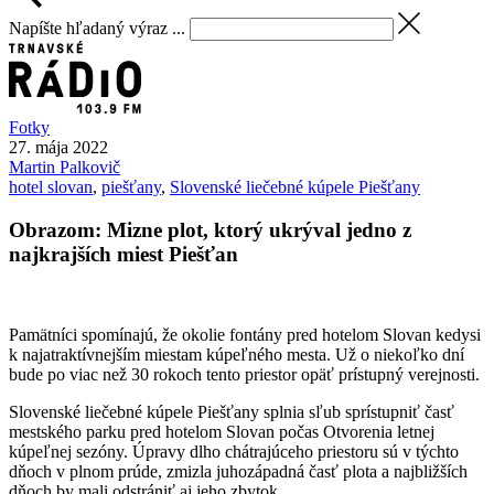
Napíšte hľadaný výraz ...
Fotky
27. mája 2022
Martin
Palkovič
hotel slovan
,
piešťany
,
Slovenské liečebné kúpele Piešťany
Obrazom: Mizne plot, ktorý ukrýval jedno z
najkrajších miest Piešťan
Pamätníci spomínajú, že okolie fontány pred hotelom Slovan kedysi
k najatraktívnejším miestam kúpeľného mesta. Už o niekoľko dní
bude po viac než 30 rokoch tento priestor opäť prístupný verejnosti.
Slovenské liečebné kúpele Piešťany splnia sľub sprístupniť časť
mestského parku pred hotelom Slovan počas Otvorenia letnej
kúpeľnej sezóny. Úpravy dlho chátrajúceho priestoru sú v týchto
dňoch v plnom prúde, zmizla juhozápadná časť plota a najbližších
dňoch by mali odstrániť aj jeho zbytok.