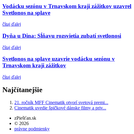
Vodácku sezónu v Trnavskom kraji zážitkov uzavrel
Svetlonos na splave
čítaj ďalej
Dyňa u Dina: Sĺňavu rozsvietia zubatí svetlonosi
čítaj ďalej
Svetlonos na splave uzavrie vodácku sezónu v
Trnavskom kraji zážitkov
čítaj ďalej
Najčítanejšie
21. ročník MFF Cinematik otvorí svetová premi...
Cinematik uvedie špičkové dánske filmy a priv...
zPiešťan.sk
© 2026
právne podmienky