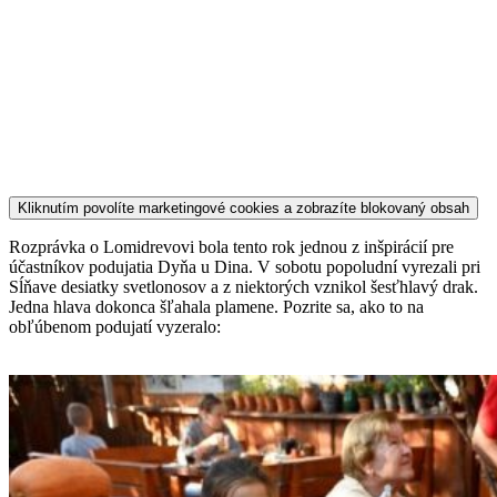
Kliknutím povolíte marketingové cookies a zobrazíte blokovaný obsah
Rozprávka o Lomidrevovi bola tento rok jednou z inšpirácií pre
účastníkov podujatia Dyňa u Dina. V sobotu popoludní vyrezali pri
Sĺňave desiatky svetlonosov a z niektorých vznikol šesťhlavý drak.
Jedna hlava dokonca šľahala plamene. Pozrite sa, ako to na
obľúbenom podujatí vyzeralo: