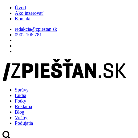
Úvod
Ako inzerovať
Kontakt
redakcia@zpiestan.sk
0902 106 781
Správy
Ľudia
Fotky
Reklama
Blog
Voľby
Podujatia