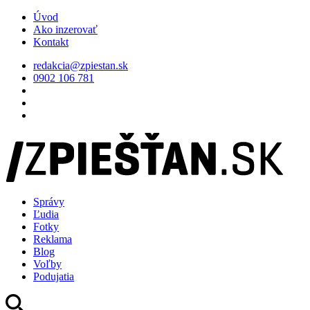
Úvod
Ako inzerovať
Kontakt
redakcia@zpiestan.sk
0902 106 781
Správy
Ľudia
Fotky
Reklama
Blog
Voľby
Podujatia