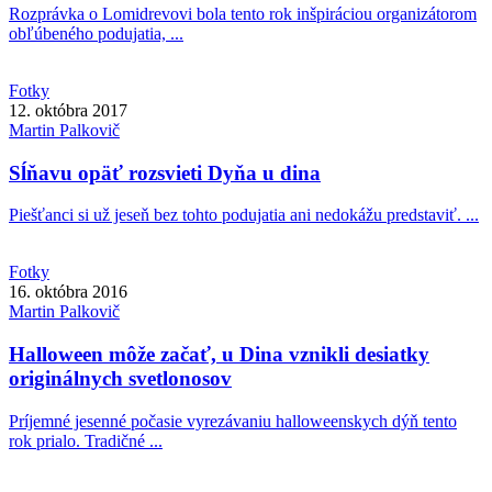
Rozprávka o Lomidrevovi bola tento rok inšpiráciou organizátorom
obľúbeného podujatia, ...
Fotky
12. októbra 2017
Martin
Palkovič
Sĺňavu opäť rozsvieti Dyňa u dina
Piešťanci si už jeseň bez tohto podujatia ani nedokážu predstaviť. ...
Fotky
16. októbra 2016
Martin
Palkovič
Halloween môže začať, u Dina vznikli desiatky
originálnych svetlonosov
Príjemné jesenné počasie vyrezávaniu halloweenskych dýň tento
rok prialo. Tradičné ...