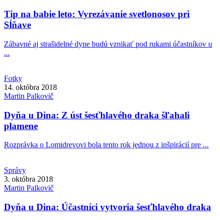
Tip na babie leto: Vyrezávanie svetlonosov pri
Sĺňave
Zábavné aj strašidelné dyne budú vznikať pod rukami účastníkov u
...
Fotky
14. októbra 2018
Martin
Palkovič
Dyňa u Dina: Z úst šesťhlavého draka šľahali
plamene
Rozprávka o Lomidrevovi bola tento rok jednou z inšpirácií pre ...
Správy
3. októbra 2018
Martin
Palkovič
Dyňa u Dina: Účastníci vytvoria šesťhlavého draka