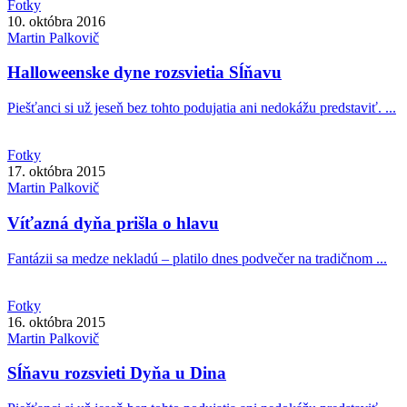
Fotky
10. októbra 2016
Martin
Palkovič
Halloweenske dyne rozsvietia Sĺňavu
Piešťanci si už jeseň bez tohto podujatia ani nedokážu predstaviť. ...
Fotky
17. októbra 2015
Martin
Palkovič
Víťazná dyňa prišla o hlavu
Fantázii sa medze nekladú – platilo dnes podvečer na tradičnom ...
Fotky
16. októbra 2015
Martin
Palkovič
Sĺňavu rozsvieti Dyňa u Dina