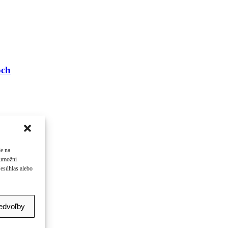
och
ie na
 umožní
Nesúhlas alebo
redvoľby