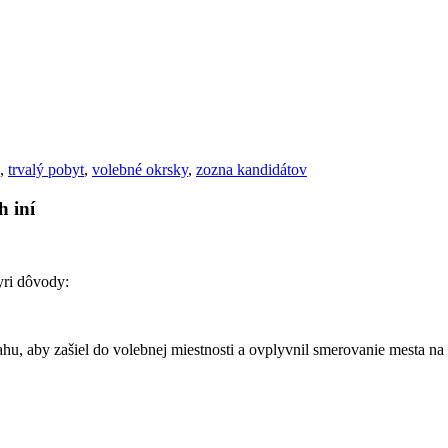
,
trvalý pobyt
,
volebné okrsky
,
zozna kandidátov
h iní
yri dôvody:
hu, aby zašiel do volebnej miestnosti a ovplyvnil smerovanie mesta na