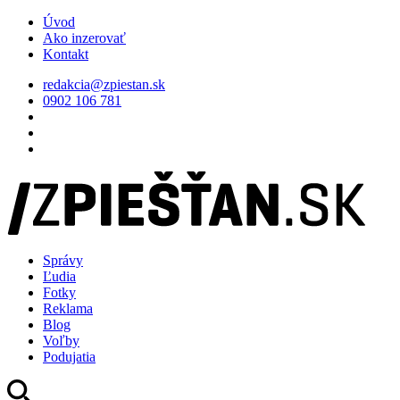
Úvod
Ako inzerovať
Kontakt
redakcia@zpiestan.sk
0902 106 781
Správy
Ľudia
Fotky
Reklama
Blog
Voľby
Podujatia