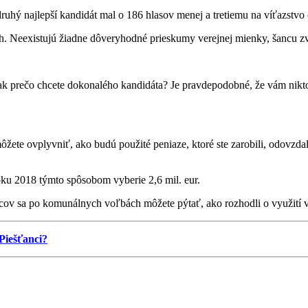
ruhý najlepší kandidát mal o 186 hlasov menej a tretiemu na víťazstvo
 Neexistujú žiadne dôveryhodné prieskumy verejnej mienky, šancu zvíť
ak prečo chcete dokonalého kandidáta? Je pravdepodobné, že vám nikt
e ovplyvniť, ako budú použité peniaze, ktoré ste zarobili, odovzdali š
oku 2018 týmto spôsobom vyberie 2,6 mil. eur.
cov sa po komunálnych voľbách môžete pýtať, ako rozhodli o využití v
Piešťanci?