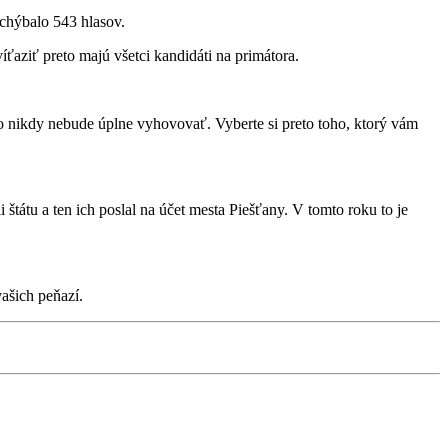
 chýbalo 543 hlasov.
aziť preto majú všetci kandidáti na primátora.
o nikdy nebude úplne vyhovovať. Vyberte si preto toho, ktorý vám
tátu a ten ich poslal na účet mesta Piešťany. V tomto roku to je
ašich peňazí.