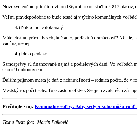
Novozvolenému primátorovi pred štyrmi rokmi stačilo 2 817 hlasov, d
Veľmi pravdepodobne to bude tesné aj v týchto komunálnych voľbách.
3.) Nikto nie je dokonalý
Máte ideálnu prácu, bezchybné auto, perfektnú domácnosť? Ak nie, t
vadí najmenej.
4.) Ide o peniaze
Samosprávy sú financované najmä z podielových daní. Vo voľbách môžet
skoro 9 miliónov eur.
Ďalším príjmom mesta je daň z nehnuteľnosti – radnica počíta, že v r
Mestský rozpočet schvaľuje zastupiteľstvo. Svojich zvolených zástup
Prečítajte si aj:
Komunálne voľby: Kde, kedy a koho môžu voliť 
Text a ilustr. foto: Martin Palkovič