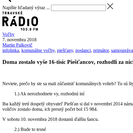
Napíšte hľadaný výraz ...
Voľby
7. novembra 2018
Martin
Palkovič
infolinka
,
komunálne voľby
,
piešťany
,
poslanci
,
primátor
,
samospráva
Doma zostalo vyše 16-tisíc Piešťancov, rozhodli za nic
Neviete, prečo by ste sa mali zúčastniť komunálnych volieb? Tu sú št
1.) Ak nerozhodnete vy, rozhodnú iní
Iba každý tretí dospelý obyvateľ Piešťan si dal v novembri 2014 náma
voličov zostalo doma, ich presný počet bol 15 984.
V sobotu 10. novembra 2018 dostanú ďalšiu šancu.
2.) Bude to tesné