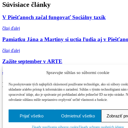
Súvisiace články
V Piešťanoch začal fungovať Sociálny taxík
čítaj ďalej
Pamiatku Jána a Martiny si uctia ľudia aj v Piešťan
čítaj ďalej
Zažite september v ARTE
čítaj ďalej
Spravujte súhlas so súbormi cookie
Najčítanejšie
Na poskytovanie tých najlepších skúseností používame technológie, ako sú súbory cook
ukladanie a/alebo prístup k informáciám o zariadení. Súhlas s týmito technológiami nám
spracovávať údaje, ako je správanie pri prehliadaní alebo jedinečné ID na tejto stránke. 
21. ročník MFF Cinematik otvorí svetová premi...
odvolanie súhlasu môže nepriaznivo ovplyvniť určité vlastnosti a funkcie.
Cinematik uvedie špičkové dánske filmy a priv...
zPiešťan.sk
Prijať všetko
Odmietnuť všetko
Zobraziť p
© 2026
právne podmienky
Zásady používania súborov cookie
Zásady ochrany osobných údajov