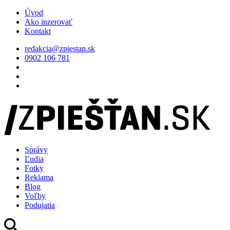
Úvod
Ako inzerovať
Kontakt
redakcia@zpiestan.sk
0902 106 781
Správy
Ľudia
Fotky
Reklama
Blog
Voľby
Podujatia