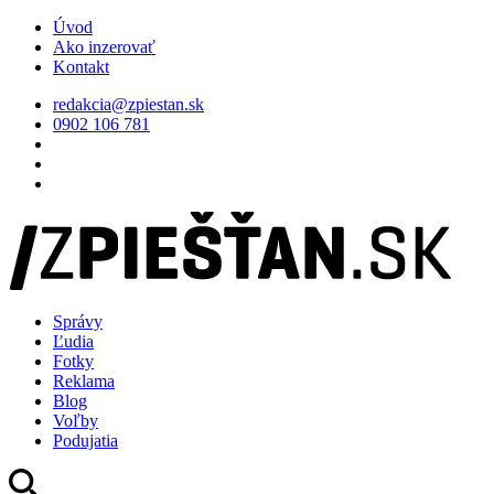
Úvod
Ako inzerovať
Kontakt
redakcia@zpiestan.sk
0902 106 781
Správy
Ľudia
Fotky
Reklama
Blog
Voľby
Podujatia