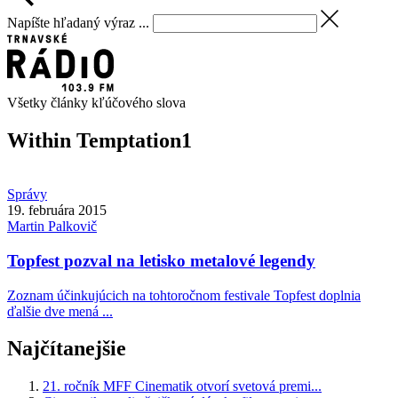
Napíšte hľadaný výraz ...
Všetky články kľúčového slova
Within Temptation
1
Správy
19. februára 2015
Martin
Palkovič
Topfest pozval na letisko metalové legendy
Zoznam účinkujúcich na tohtoročnom festivale Topfest doplnia
ďalšie dve mená ...
Najčítanejšie
21. ročník MFF Cinematik otvorí svetová premi...