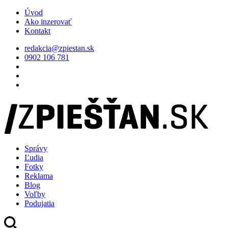
Úvod
Ako inzerovať
Kontakt
redakcia@zpiestan.sk
0902 106 781
Správy
Ľudia
Fotky
Reklama
Blog
Voľby
Podujatia