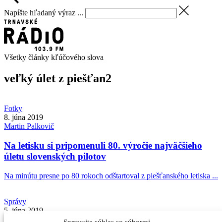
Napíšte hľadaný výraz ...
Všetky články kľúčového slova
veľký úlet z piešťan
2
Fotky
8. júna 2019
Martin
Palkovič
Na letisku si pripomenuli 80. výročie najväčšieho
úletu slovenských pilotov
Na minútu presne po 80 rokoch odštartoval z piešťanského letiska ...
Správy
5. júna 2019
Martin
Palkovič