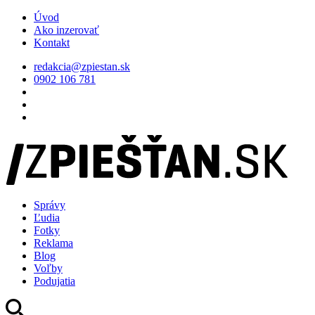
Úvod
Ako inzerovať
Kontakt
redakcia@zpiestan.sk
0902 106 781
Správy
Ľudia
Fotky
Reklama
Blog
Voľby
Podujatia