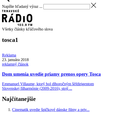
Napíšte hľadaný výraz ...
Všetky články kľúčového slova
tosca
1
Reklama
23. januára 2018
reklamný článok
Dom umenia uvedie priamy prenos opery Tosca
Emmanuel Villaume, ktorý bol dlhoročným šéfdirigentom
Slovenskej filharmónie (2009-2016), stojí ...
Najčítanejšie
Cinematik uvedie špičkové dánske filmy a priv...