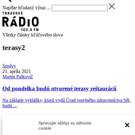
Napíšte hľadaný výraz ...
Všetky články kľúčového slova
terasy
2
Správy
21. apríla 2021
Martin
Palkovič
Od pondelka budú otvorené terasy reštaurácií
Na základe vyhlášky, ktorú vydá Úrad verejného zdravotníctva SR,
budú ...
Správy
Spravujte súhlas so súbormi
6. mája 2020
cookie
Martin
Palkovič