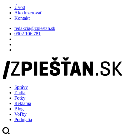
Úvod
Ako inzerovať
Kontakt
redakcia@zpiestan.sk
0902 106 781
Správy
Ľudia
Fotky
Reklama
Blog
Voľby
Podujatia