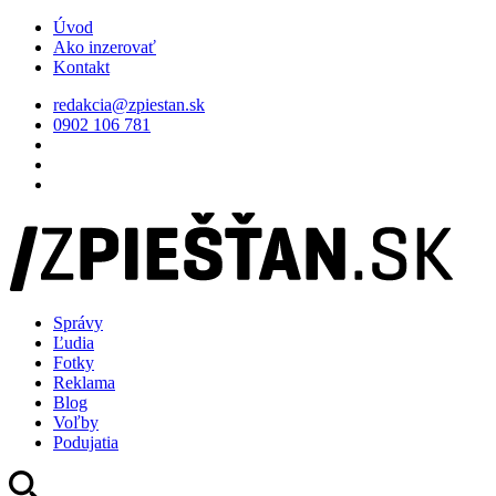
Úvod
Ako inzerovať
Kontakt
redakcia@zpiestan.sk
0902 106 781
Správy
Ľudia
Fotky
Reklama
Blog
Voľby
Podujatia