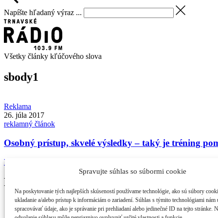
Napíšte hľadaný výraz ...
Všetky články kľúčového slova
sbody
1
Reklama
26. júla 2017
reklamný článok
Osobný prístup, skvelé výsledky – taký je tréning 
Veľmi efektívna a časovo nenáročná tréningová metóda… iba 2×20 mi
Spravujte súhlas so súbormi cookie
Najčítanejšie
Na poskytovanie tých najlepších skúseností používame technológie, ako sú súbory cook
ukladanie a/alebo prístup k informáciám o zariadení. Súhlas s týmito technológiami nám
21. ročník MFF Cinematik otvorí svetová premi...
spracovávať údaje, ako je správanie pri prehliadaní alebo jedinečné ID na tejto stránke. 
Cinematik uvedie špičkové dánske filmy a priv...
odvolanie súhlasu môže nepriaznivo ovplyvniť určité vlastnosti a funkcie.