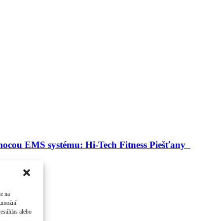
pomocou EMS systému: Hi-Tech Fitness Piešťany
nút ...
ie na
 umožní
Nesúhlas alebo