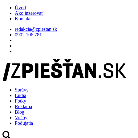
Úvod
Ako inzerovať
Kontakt
redakcia@zpiestan.sk
0902 106 781
Správy
Ľudia
Fotky
Reklama
Blog
Voľby
Podujatia