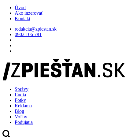
Úvod
Ako inzerovať
Kontakt
redakcia@zpiestan.sk
0902 106 781
Správy
Ľudia
Fotky
Reklama
Blog
Voľby
Podujatia