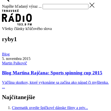
Napíšte hľadaný výraz ...
Všetky články kľúčového slova
ryby
1
Blog
5. novembra 2015
Martin
Palkovič
Blog Martina Rajčana: Sports spinning cup 2015
Väčšina skutkov, ktoré vykonáme sa začína ako nápad či myšlienka.
...
Najčítanejšie
Cinematik uvedie špičkové dánske filmy a priv...