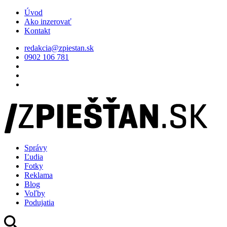
Úvod
Ako inzerovať
Kontakt
redakcia@zpiestan.sk
0902 106 781
Správy
Ľudia
Fotky
Reklama
Blog
Voľby
Podujatia