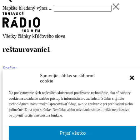
Napíšte hľadaný výraz ...
Všetky články kľúčového slova
reštaurovanie
1
Správy
7. mája 2018
Spravujte súhlas so súbormi
Martin
Palkovič
cookie
Balneologické múzeum nechalo zreštaurovať obraz
Na poskytovanie tých najlepších skúseností používame technológie, ako sú súbory
z 18. storočia
cookie na ukladanie a/alebo prístup k informáciám o zariadení. Súhlas s týmito
technológiami nám umožní spracovávať údaje, ako je správanie pri prehliadaní alebo
jedinečné ID na tejto stránke. Nesúhlas alebo odvolanie súhlasu môže nepriaznivo
V roku 2016 sa do historickej zbierky múzea podarilo získať veľmi
ovplyvniť určité vlastnosti a funkcie.
...
Najčítanejšie
Prijať všetko