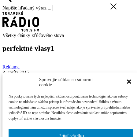
Napíšte hľadaný výraz ...
Všetky články kľúčového slova
perfektné vlasy
1
Reklama
8. apríla 2015
reklamný článok
Spravujte súhlas so súbormi
cookie
Profesionálna vlasová kozmetika dostupná pre
všetkých
Na poskytovanie tých najlepších skúseností používame technológie, ako sú súbory
cookie na ukladanie a/alebo prístup k informáciám o zariadení. Súhlas s týmito
technológiami nám umožní spracovávať údaje, ako je správanie pri prehliadaní alebo
Predajňa Perfect Hair má v ponuke všetky produkty vlasovej
jedinečné ID na tejto stránke. Nesúhlas alebo odvolanie súhlasu môže nepriaznivo
kozmetiky ...
ovplyvniť určité vlastnosti a funkcie.
Najčítanejšie
Prijať všetko