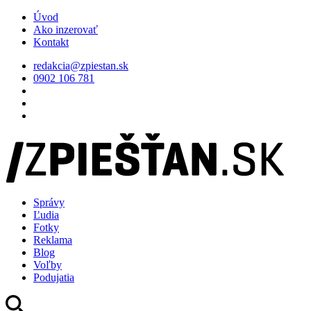
Úvod
Ako inzerovať
Kontakt
redakcia@zpiestan.sk
0902 106 781
Správy
Ľudia
Fotky
Reklama
Blog
Voľby
Podujatia