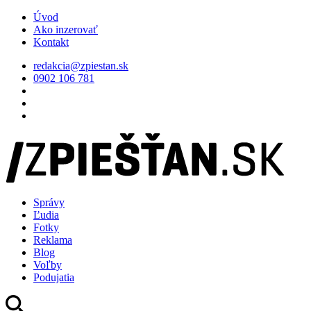
Úvod
Ako inzerovať
Kontakt
redakcia@zpiestan.sk
0902 106 781
Správy
Ľudia
Fotky
Reklama
Blog
Voľby
Podujatia