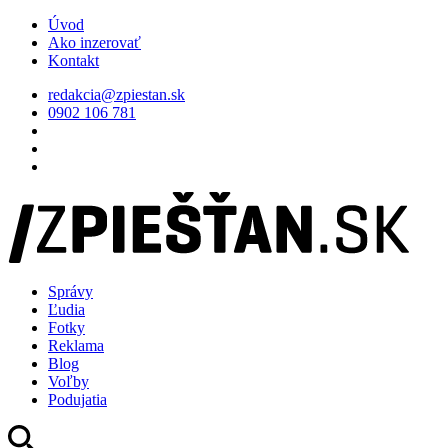
Úvod
Ako inzerovať
Kontakt
redakcia@zpiestan.sk
0902 106 781
Správy
Ľudia
Fotky
Reklama
Blog
Voľby
Podujatia