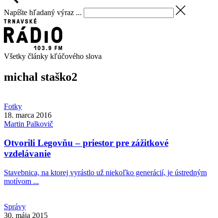
Napíšte hľadaný výraz ...
Všetky články kľúčového slova
michal staško
2
Fotky
18. marca 2016
Martin
Palkovič
Otvorili Legovňu – priestor pre zážitkové
vzdelávanie
Stavebnica, na ktorej vyrástlo už niekoľko generácií, je ústredným
motívom ...
Správy
30. mája 2015