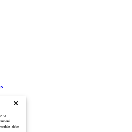
us
 ...
ie na
 umožní
Nesúhlas alebo