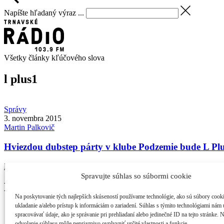
Napíšte hľadaný výraz ...
Všetky články kľúčového slova
l plus
1
Správy
3. novembra 2015
Martin
Palkovič
Hviezdou dubstep párty v klube Podzemie bude L Pl
Bassblast crew a B&R predstavujú prvú zo série párty Bassblast Drum
Spravujte súhlas so súbormi cookie
Najčítanejšie
Na poskytovanie tých najlepších skúseností používame technológie, ako sú súbory cook
ukladanie a/alebo prístup k informáciám o zariadení. Súhlas s týmito technológiami nám
21. ročník MFF Cinematik otvorí svetová premi...
spracovávať údaje, ako je správanie pri prehliadaní alebo jedinečné ID na tejto stránke. 
Cinematik uvedie špičkové dánske filmy a priv...
odvolanie súhlasu môže nepriaznivo ovplyvniť určité vlastnosti a funkcie.