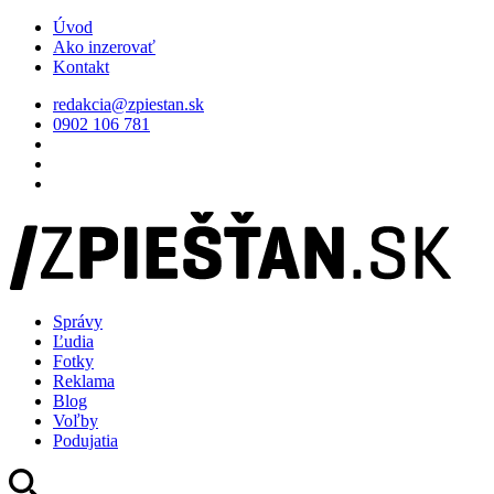
Úvod
Ako inzerovať
Kontakt
redakcia@zpiestan.sk
0902 106 781
Správy
Ľudia
Fotky
Reklama
Blog
Voľby
Podujatia