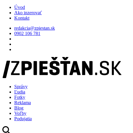
Úvod
Ako inzerovať
Kontakt
redakcia@zpiestan.sk
0902 106 781
Správy
Ľudia
Fotky
Reklama
Blog
Voľby
Podujatia