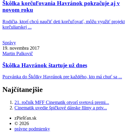
Škôlka korčuľovania Havránok pokračuje aj v
novom roku
Rodičia, ktorí chcú naučiť deti korčuľovať, môžu využiť projekt
korčuliarskej ...
Správy
19. novembra 2017
Martin
Palkovič
Škôlka Havránok štartuje už dnes
Pozvánka do Škôlky Havránok pre každého, kto má chuť sa ...
Najčítanejšie
21. ročník MFF Cinematik otvorí svetová premi...
Cinematik uvedie špičkové dánske filmy a priv...
zPiešťan.sk
© 2026
právne podmienky