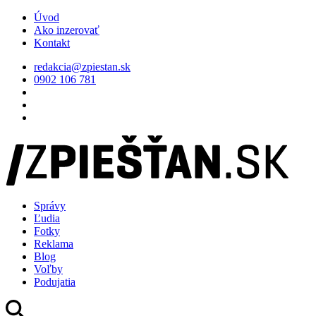
Úvod
Ako inzerovať
Kontakt
redakcia@zpiestan.sk
0902 106 781
Správy
Ľudia
Fotky
Reklama
Blog
Voľby
Podujatia