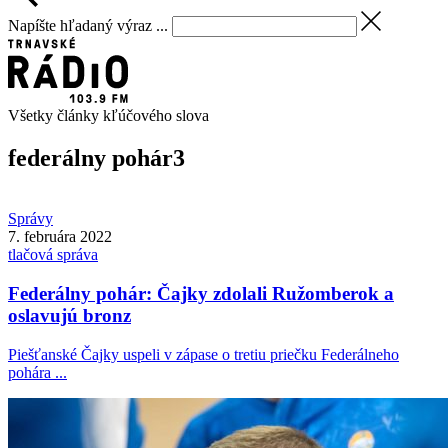
Napíšte hľadaný výraz ...
Všetky články kľúčového slova
federálny pohár
3
Správy
7. februára 2022
tlačová správa
Federálny pohár: Čajky zdolali Ružomberok a
oslavujú bronz
Piešťanské Čajky uspeli v zápase o tretiu priečku Federálneho
pohára ...