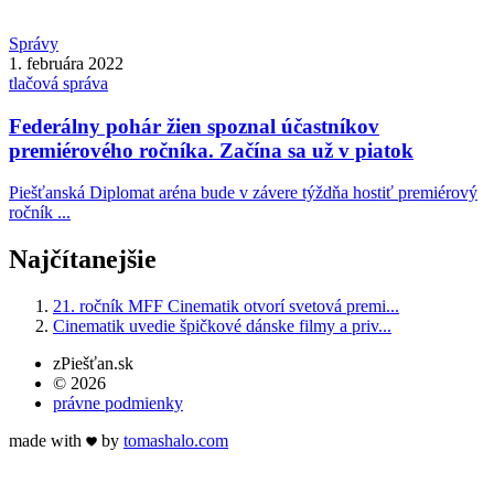
Správy
1. februára 2022
tlačová správa
Federálny pohár žien spoznal účastníkov
premiérového ročníka. Začína sa už v piatok
Piešťanská Diplomat aréna bude v závere týždňa hostiť premiérový
ročník ...
Najčítanejšie
21. ročník MFF Cinematik otvorí svetová premi...
Cinematik uvedie špičkové dánske filmy a priv...
zPiešťan.sk
© 2026
právne podmienky
made with
by
tomas
halo
.com