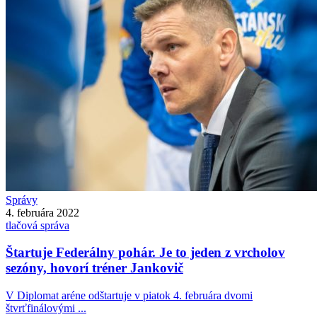
Správy
4. februára 2022
tlačová správa
Štartuje Federálny pohár. Je to jeden z vrcholov
sezóny, hovorí tréner Jankovič
V Diplomat aréne odštartuje v piatok 4. februára dvomi
štvrťfinálovými ...