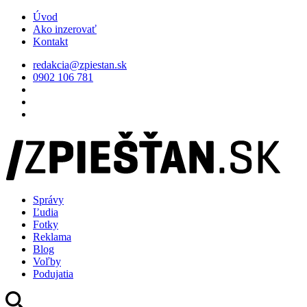
Úvod
Ako inzerovať
Kontakt
redakcia@zpiestan.sk
0902 106 781
Správy
Ľudia
Fotky
Reklama
Blog
Voľby
Podujatia