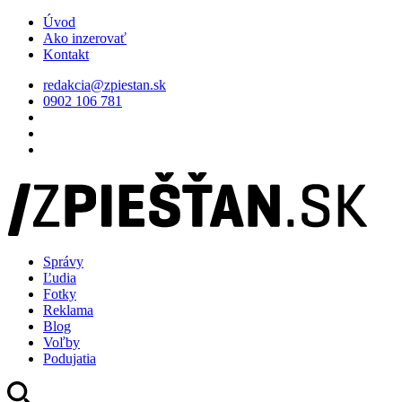
Úvod
Ako inzerovať
Kontakt
redakcia@zpiestan.sk
0902 106 781
Správy
Ľudia
Fotky
Reklama
Blog
Voľby
Podujatia