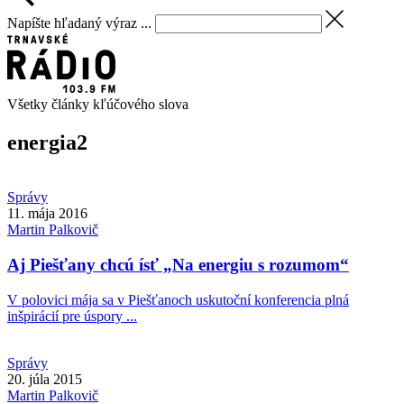
Napíšte hľadaný výraz ...
Všetky články kľúčového slova
energia
2
Správy
11. mája 2016
Martin
Palkovič
Aj Piešťany chcú ísť „Na energiu s rozumom“
V polovici mája sa v Piešťanoch uskutoční konferencia plná
inšpirácií pre úspory ...
Správy
20. júla 2015
Martin
Palkovič