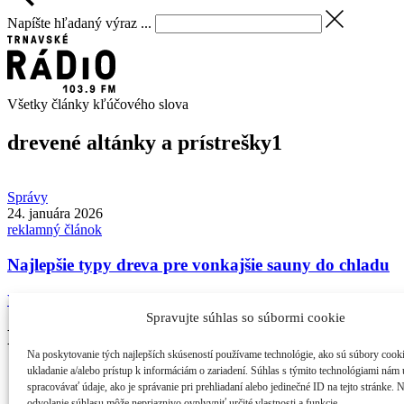
Napíšte hľadaný výraz ...
Všetky články kľúčového slova
drevené altánky a prístrešky
1
Správy
24. januára 2026
reklamný článok
Najlepšie typy dreva pre vonkajšie sauny do chladu
Vonkajšie sauny zo severského smreku, ale aj drevené altánky a ...
Spravujte súhlas so súbormi cookie
Najčítanejšie
Na poskytovanie tých najlepších skúseností používame technológie, ako sú súbory cook
ukladanie a/alebo prístup k informáciám o zariadení. Súhlas s týmito technológiami nám
21. ročník MFF Cinematik otvorí svetová premi...
spracovávať údaje, ako je správanie pri prehliadaní alebo jedinečné ID na tejto stránke. 
Cinematik uvedie špičkové dánske filmy a priv...
odvolanie súhlasu môže nepriaznivo ovplyvniť určité vlastnosti a funkcie.