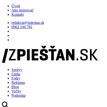
Úvod
Ako inzerovať
Kontakt
redakcia@zpiestan.sk
0902 106 781
Správy
Ľudia
Fotky
Reklama
Blog
Voľby
Podujatia