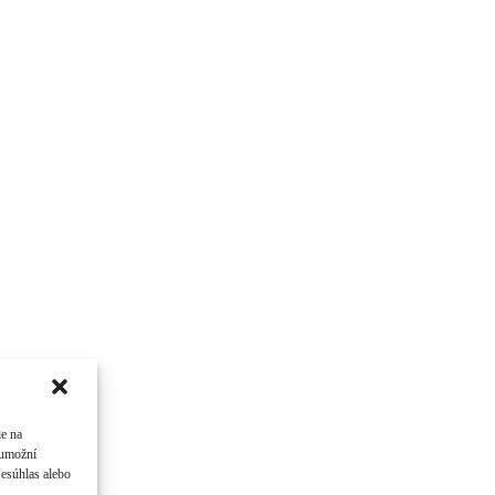
ie na
 umožní
Nesúhlas alebo