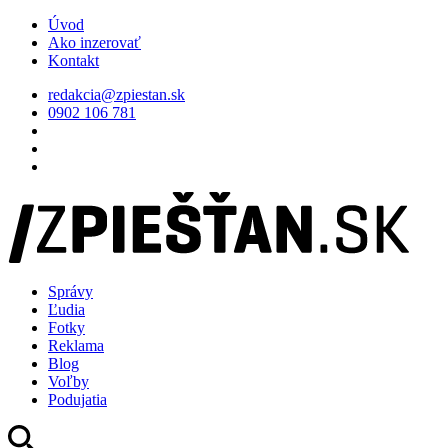
Úvod
Ako inzerovať
Kontakt
redakcia@zpiestan.sk
0902 106 781
Správy
Ľudia
Fotky
Reklama
Blog
Voľby
Podujatia