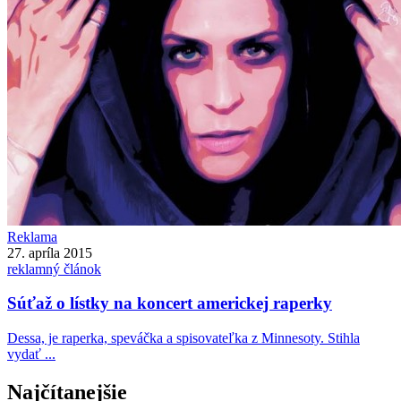
Reklama
27. apríla 2015
reklamný článok
Súťaž o lístky na koncert americkej raperky
Dessa, je raperka, speváčka a spisovateľka z Minnesoty. Stihla
vydať ...
Najčítanejšie