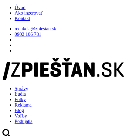
Úvod
Ako inzerovať
Kontakt
redakcia@zpiestan.sk
0902 106 781
Správy
Ľudia
Fotky
Reklama
Blog
Voľby
Podujatia