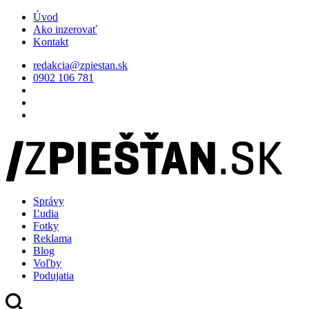
Úvod
Ako inzerovať
Kontakt
redakcia@zpiestan.sk
0902 106 781
Správy
Ľudia
Fotky
Reklama
Blog
Voľby
Podujatia