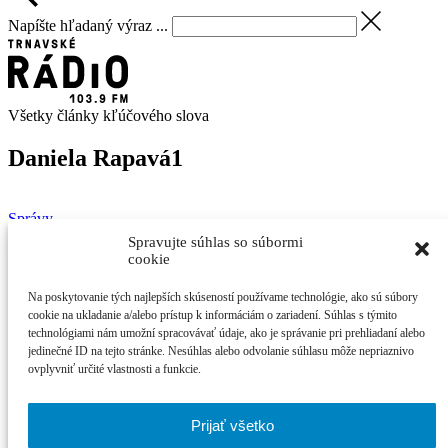
Napíšte hľadaný výraz ...
Všetky články kľúčového slova
Daniela Rapavá
1
Správy
18. októbra 2017
Spravujte súhlas so súbormi
Martin
Palkovič
cookie
Jej fotku publikoval aj The Guardian, teraz
Na poskytovanie tých najlepších skúseností používame technológie, ako sú súbory
vystavuje vo Fontáne
cookie na ukladanie a/alebo prístup k informáciám o zariadení. Súhlas s týmito
technológiami nám umožní spracovávať údaje, ako je správanie pri prehliadaní alebo
jedinečné ID na tejto stránke. Nesúhlas alebo odvolanie súhlasu môže nepriaznivo
Zmrznutú bublinu vybrala porota Royal Photographic Society
ovplyvniť určité vlastnosti a funkcie.
spomedzi ďalších takmer ...
Najčítanejšie
Prijať všetko