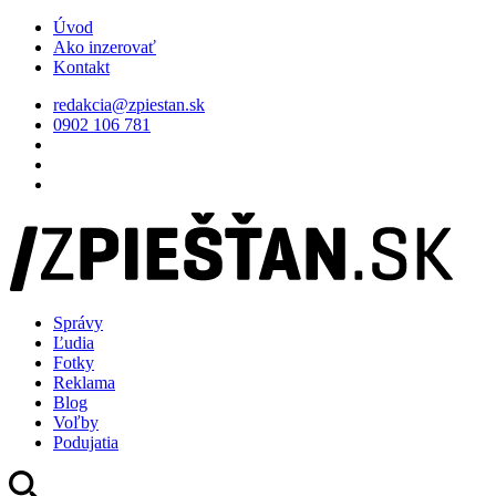
Úvod
Ako inzerovať
Kontakt
redakcia@zpiestan.sk
0902 106 781
Správy
Ľudia
Fotky
Reklama
Blog
Voľby
Podujatia