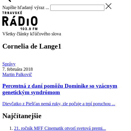
Napíšte hľadaný výraz ...
Všetky články kľúčového slova
Cornelia de Lange
1
Správy
7. februára 2018
Martin
Palkovič
Percentná z daní pomôžu Dominike so vzácnym
genetickým syndrómom
Dievčatko z Piešťan nemá ruky, zle počuje a trpí poruchou ...
Najčítanejšie
21. ročník MFF Cinematik otvorí svetová premi...