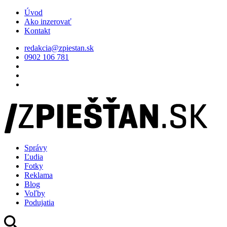
Úvod
Ako inzerovať
Kontakt
redakcia@zpiestan.sk
0902 106 781
Správy
Ľudia
Fotky
Reklama
Blog
Voľby
Podujatia