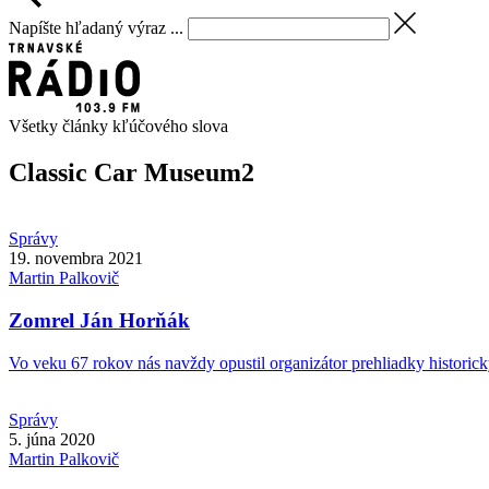
Napíšte hľadaný výraz ...
Všetky články kľúčového slova
Classic Car Museum
2
Správy
19. novembra 2021
Martin
Palkovič
Zomrel Ján Horňák
Vo veku 67 rokov nás navždy opustil organizátor prehliadky historický
Správy
5. júna 2020
Martin
Palkovič