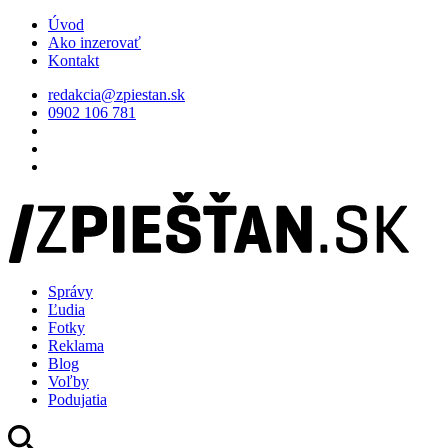
Úvod
Ako inzerovať
Kontakt
redakcia@zpiestan.sk
0902 106 781
Správy
Ľudia
Fotky
Reklama
Blog
Voľby
Podujatia