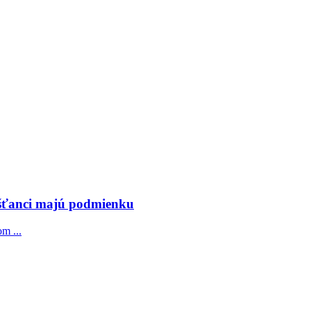
ešťanci majú podmienku
m ...