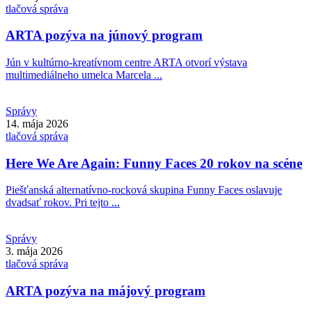
tlačová správa
ARTA pozýva na júnový program
Jún v kultúrno-kreatívnom centre ARTA otvorí výstava
multimediálneho umelca Marcela ...
Správy
14. mája 2026
tlačová správa
Here We Are Again: Funny Faces 20 rokov na scéne
Piešťanská alternatívno-rocková skupina Funny Faces oslavuje
dvadsať rokov. Pri tejto ...
Správy
3. mája 2026
tlačová správa
ARTA pozýva na májový program