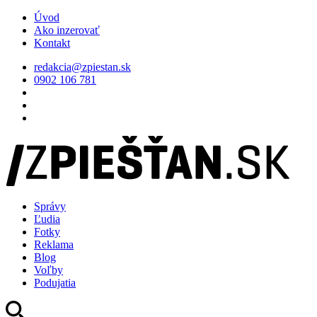
Úvod
Ako inzerovať
Kontakt
redakcia@zpiestan.sk
0902 106 781
Správy
Ľudia
Fotky
Reklama
Blog
Voľby
Podujatia