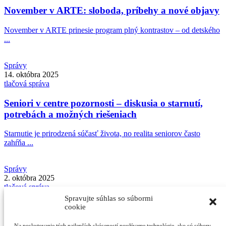
November v ARTE: sloboda, príbehy a nové objavy
November v ARTE prinesie program plný kontrastov – od detského
...
Správy
14. októbra 2025
tlačová správa
Seniori v centre pozornosti – diskusia o starnutí,
potrebách a možných riešeniach
Starnutie je prirodzená súčasť života, no realita seniorov často
zahŕňa ...
Správy
2. októbra 2025
tlačová správa
Spravujte súhlas so súbormi
Októbrový program ARTY spája tvorivosť,
cookie
komunitu a silné hlasy súčasnosti