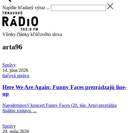
Napíšte hľadaný výraz ...
Všetky články kľúčového slova
arta
96
Správy
14. júna 2026
tlačová správa
Here We Are Again: Funny Faces prezrádzajú line-
up
Narodeninový koncert Funny Faces (20. jún, Arta) prezrádza
finálnu zostavu. ...
Správy
29. mája 2026