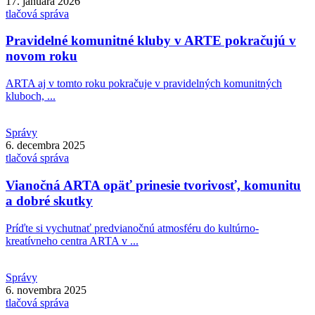
17. januára 2026
tlačová správa
Pravidelné komunitné kluby v ARTE pokračujú v
novom roku
ARTA aj v tomto roku pokračuje v pravidelných komunitných
kluboch, ...
Správy
6. decembra 2025
tlačová správa
Vianočná ARTA opäť prinesie tvorivosť, komunitu
a dobré skutky
Príďte si vychutnať predvianočnú atmosféru do kultúrno-
kreatívneho centra ARTA v ...
Správy
6. novembra 2025
tlačová správa