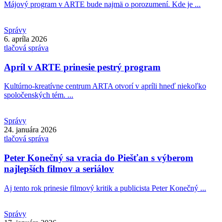
Májový program v ARTE bude najmä o porozumení. Kde je ...
Správy
6. apríla 2026
tlačová správa
Apríl v ARTE prinesie pestrý program
Kultúrno-kreatívne centrum ARTA otvorí v apríli hneď niekoľko
spoločenských tém. ...
Správy
24. januára 2026
tlačová správa
Peter Konečný sa vracia do Piešťan s výberom
najlepších filmov a seriálov
Aj tento rok prinesie filmový kritik a publicista Peter Konečný ...
Správy