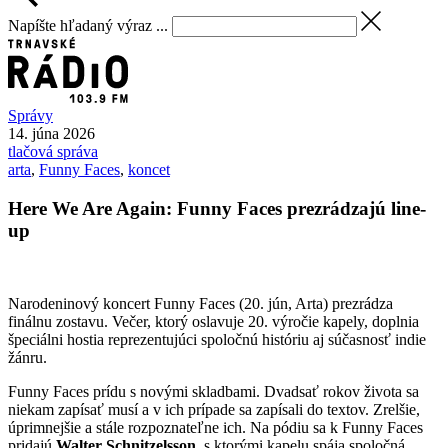
Napíšte hľadaný výraz ...
Správy
14. júna 2026
tlačová správa
arta
,
Funny Faces
,
koncet
Here We Are Again: Funny Faces prezrádzajú line-
up
Narodeninový koncert Funny Faces (20. jún, Arta) prezrádza
finálnu zostavu. Večer, ktorý oslavuje 20. výročie kapely, doplnia
špeciálni hostia reprezentujúci spoločnú históriu aj súčasnosť indie
žánru.
Funny Faces prídu s novými skladbami. Dvadsať rokov života sa
niekam zapísať musí a v ich prípade sa zapísali do textov. Zrelšie,
úprimnejšie a stále rozpoznateľne ich. Na pódiu sa k Funny Faces
pridajú
Walter Schnitzelsson
, s ktorými kapelu spája spoločná