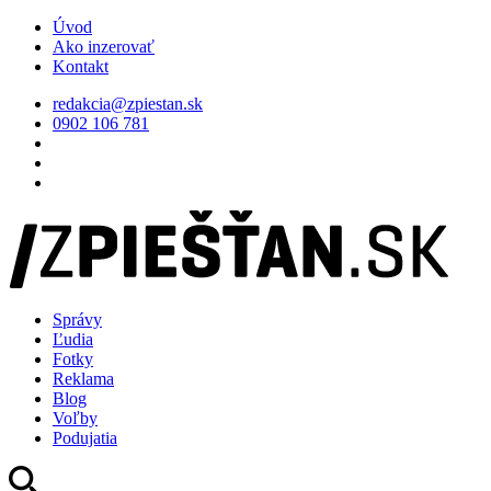
Úvod
Ako inzerovať
Kontakt
redakcia@zpiestan.sk
0902 106 781
Správy
Ľudia
Fotky
Reklama
Blog
Voľby
Podujatia