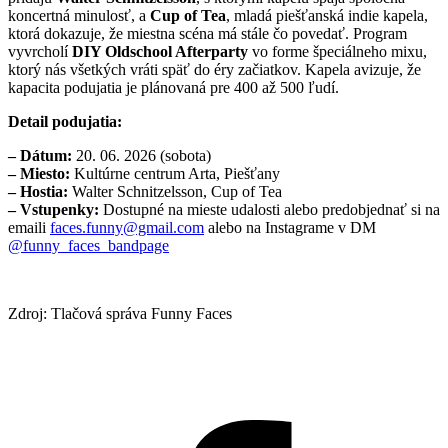
koncertná minulosť, a
Cup of Tea
, mladá piešťanská indie kapela,
ktorá dokazuje, že miestna scéna má stále čo povedať. Program
vyvrcholí
DIY Oldschool Afterparty
vo forme špeciálneho mixu,
ktorý nás všetkých vráti späť do éry začiatkov. Kapela avizuje, že
kapacita podujatia je plánovaná pre 400 až 500 ľudí.
Detail podujatia:
– Dátum:
20. 06. 2026 (sobota)
– Miesto:
Kultúrne centrum Arta, Piešťany
– Hostia:
Walter Schnitzelsson, Cup of Tea
– Vstupenky:
Dostupné na mieste udalosti alebo predobjednať si na
emaili
faces.funny@gmail.com
alebo na Instagrame v DM
@funny_faces_bandpage
Zdroj: Tlačová správa Funny Faces