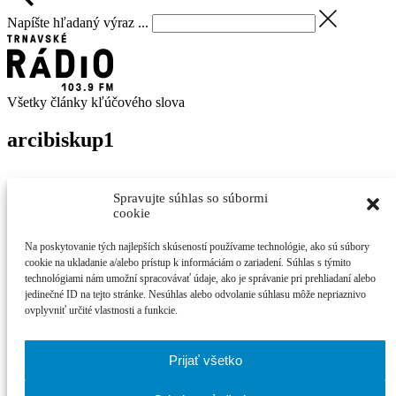
Napíšte hľadaný výraz ...
Všetky články kľúčového slova
arcibiskup
1
Správy
Spravujte súhlas so súbormi
29. novembra 2014
cookie
Martin
Palkovič
Na poskytovanie tých najlepších skúseností používame technológie, ako sú súbory
Svätý Otec údajne plánuje rehabilitovať
cookie na ukladanie a/alebo prístup k informáciám o zariadení. Súhlas s týmito
arcibiskupa Bezáka
technológiami nám umožní spracovávať údaje, ako je správanie pri prehliadaní alebo
jedinečné ID na tejto stránke. Nesúhlas alebo odvolanie súhlasu môže nepriaznivo
ovplyvniť určité vlastnosti a funkcie.
S touto informáciou dnes prišiel denník Plus jeden deň, ktorý ...
Najčítanejšie
Prijať všetko
Cinematik uvedie špičkové dánske filmy a priv...