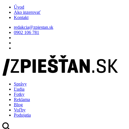
Úvod
Ako inzerovať
Kontakt
redakcia@zpiestan.sk
0902 106 781
Správy
Ľudia
Fotky
Reklama
Blog
Voľby
Podujatia