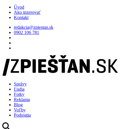
Úvod
Ako inzerovať
Kontakt
redakcia@zpiestan.sk
0902 106 781
Správy
Ľudia
Fotky
Reklama
Blog
Voľby
Podujatia