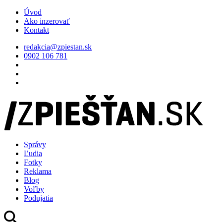
Úvod
Ako inzerovať
Kontakt
redakcia@zpiestan.sk
0902 106 781
Správy
Ľudia
Fotky
Reklama
Blog
Voľby
Podujatia