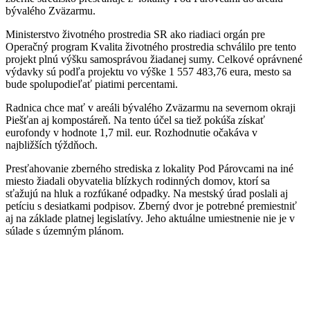
bývalého Zväzarmu.
Ministerstvo životného prostredia SR ako riadiaci orgán pre
Operačný program Kvalita životného prostredia schválilo pre tento
projekt plnú výšku samosprávou žiadanej sumy. Celkové oprávnené
výdavky sú podľa projektu vo výške 1 557 483,76 eura, mesto sa
bude spolupodieľať piatimi percentami.
Radnica chce mať v areáli bývalého Zväzarmu na severnom okraji
Piešťan aj kompostáreň. Na tento účel sa tiež pokúša získať
eurofondy v hodnote 1,7 mil. eur. Rozhodnutie očakáva v
najbližších týždňoch.
Presťahovanie zberného strediska z lokality Pod Párovcami na iné
miesto žiadali obyvatelia blízkych rodinných domov, ktorí sa
sťažujú na hluk a rozfúkané odpadky. Na mestský úrad poslali aj
petíciu s desiatkami podpisov. Zberný dvor je potrebné premiestniť
aj na základe platnej legislatívy. Jeho aktuálne umiestnenie nie je v
súlade s územným plánom.