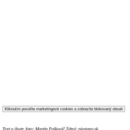
Kliknutím povolíte marketingové cookies a zobrazíte blokovaný obsah
Text a ilustr. foto: Martin Palkovič Zdroj: piestany.sk