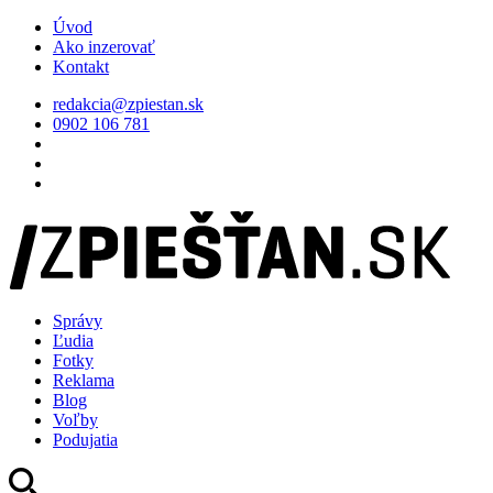
Úvod
Ako inzerovať
Kontakt
redakcia@zpiestan.sk
0902 106 781
Správy
Ľudia
Fotky
Reklama
Blog
Voľby
Podujatia