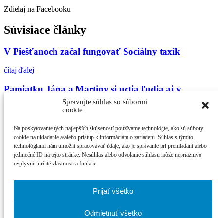
Zdielaj na Facebooku
Súvisiace články
V Piešťanoch začal fungovať Sociálny taxík
čítaj ďalej
Pamiatku Jána a Martiny si uctia ľudia aj v
Piešťanoch
Spravujte súhlas so súbormi
cookie
čítaj ďalej
Na poskytovanie tých najlepších skúseností používame technológie, ako sú súbory
Zažite september v ARTE
cookie na ukladanie a/alebo prístup k informáciám o zariadení. Súhlas s týmito
technológiami nám umožní spracovávať údaje, ako je správanie pri prehliadaní alebo
jedinečné ID na tejto stránke. Nesúhlas alebo odvolanie súhlasu môže nepriaznivo
čítaj ďalej
ovplyvniť určité vlastnosti a funkcie.
Najčítanejšie
Prijať všetko
21. ročník MFF Cinematik otvorí svetová premi...
Cinematik uvedie špičkové dánske filmy a priv...
Odmietnuť všetko