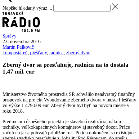
Napíšte hľadaný výraz ...
Správy
23. novembra 2016
Martin
Palkovič
kompostáreň
,
piešťany
,
radnica
,
zberný dvor
Zberný dvor sa presťahuje, radnica na to dostala
1,47 mil. eur
Ministerstvo životného prostredia SR schválilo nenávratný finančný
príspevok na projekt Vybudovanie zberného dvora v meste Piešťany
vo výške 1 479 609 eur. Zberný dvor byl byť na novom mieste v
roku 2018.
Predmetom úspešného projektu je stavebná realizácia, nákup
techniky, veľkokapacitných kontajnerov aj stavebný dozor. Práce
začnú na jar a potrvajú približne rok. Po ich dokončení sa existujúce
zberné stredisko presťahuje z lokality Pod Párovcami do areálu