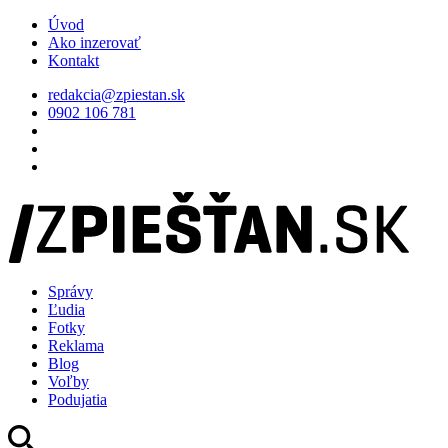
Úvod
Ako inzerovať
Kontakt
redakcia@zpiestan.sk
0902 106 781
Správy
Ľudia
Fotky
Reklama
Blog
Voľby
Podujatia