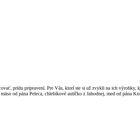
ovať, prídu pripravení. Pre Vás, ktorí ste si už zvykli na ich výrobky, 
mäso od pána Peleca, chlebíkové autíčko z Jahodnej, med od pána Kní