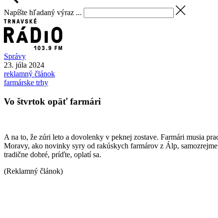
Napíšte hľadaný výraz ...
Správy
23. júla 2024
reklamný článok
farmárske trhy
Vo štvrtok opäť farmári
A na to, že zúri leto a dovolenky v peknej zostave. Farmári musia prac
Moravy, ako novinky syry od rakúskych farmárov z Álp, samozrejme 
tradične dobré, príďte, oplatí sa.
(Reklamný článok)