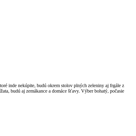
ktoré inde nekúpite, budú okrem stolov plných zeleniny aj frgále z
žata, budú aj zemákance a domáce šťavy. Výber bohatý, počasie