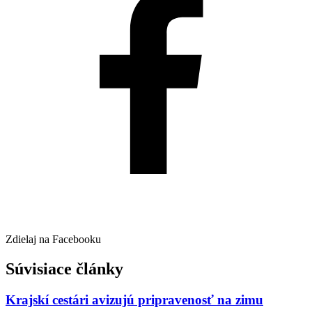
Zdielaj na Facebooku
Súvisiace články
Krajskí cestári avizujú pripravenosť na zimu