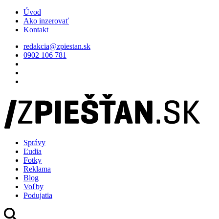
Úvod
Ako inzerovať
Kontakt
redakcia@zpiestan.sk
0902 106 781
Správy
Ľudia
Fotky
Reklama
Blog
Voľby
Podujatia