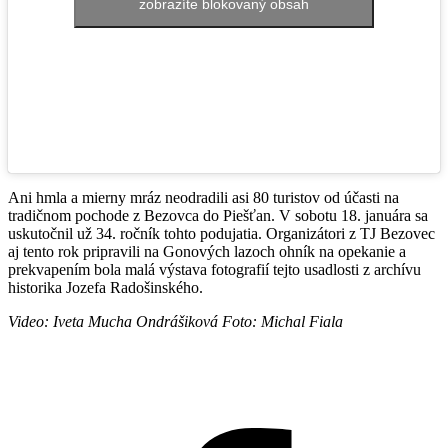
zobrazíte blokovaný obsah
Ani hmla a mierny mráz neodradili asi 80 turistov od účasti na
tradičnom pochode z Bezovca do Piešťan. V sobotu 18. januára sa
uskutočnil už 34. ročník tohto podujatia. Organizátori z TJ Bezovec
aj tento rok pripravili na Gonových lazoch ohník na opekanie a
prekvapením bola malá výstava fotografií tejto usadlosti z archívu
historika Jozefa Radošinského.
Video: Iveta Mucha Ondrášiková Foto: Michal Fiala