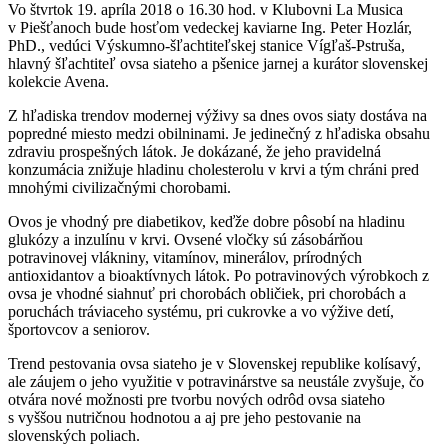
Vo štvrtok 19. apríla 2018 o 16.30 hod. v Klubovni La Musica
v Piešťanoch bude hosťom vedeckej kaviarne Ing. Peter Hozlár,
PhD., vedúci Výskumno-šľachtiteľskej stanice Vígľaš-Pstruša,
hlavný šľachtiteľ ovsa siateho a pšenice jarnej a kurátor slovenskej
kolekcie Avena.
Z hľadiska trendov modernej výživy sa dnes ovos siaty dostáva na
popredné miesto medzi obilninami. Je jedinečný z hľadiska obsahu
zdraviu prospešných látok. Je dokázané, že jeho pravidelná
konzumácia znižuje hladinu cholesterolu v krvi a tým chráni pred
mnohými civilizačnými chorobami.
Ovos je vhodný pre diabetikov, keďže dobre pôsobí na hladinu
glukózy a inzulínu v krvi. Ovsené vločky sú zásobárňou
potravinovej vlákniny, vitamínov, minerálov, prírodných
antioxidantov a bioaktívnych látok. Po potravinových výrobkoch z
ovsa je vhodné siahnuť pri chorobách obličiek, pri chorobách a
poruchách tráviaceho systému, pri cukrovke a vo výžive detí,
športovcov a seniorov.
Trend pestovania ovsa siateho je v Slovenskej republike kolísavý,
ale záujem o jeho využitie v potravinárstve sa neustále zvyšuje, čo
otvára nové možnosti pre tvorbu nových odrôd ovsa siateho
s vyššou nutričnou hodnotou a aj pre jeho pestovanie na
slovenských poliach.