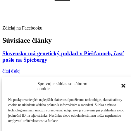
Zdielaj na Facebooku
Súvisiace články
Slovensko má genetický poklad v Piešťanoch, časť
pošle na Špicbergy
čítaj ďalej
Staré odrody sú „in“
Spravujte súhlas so súbormi
cookie
čítaj ďalej
Na poskytovanie tých najlepších skúseností používame technológie, ako sú súbory
Vedecká kaviareň na tému Zdravé strukoviny
cookie na ukladanie a/alebo prístup k informáciám o zariadení. Súhlas s týmito
technológiami nám umožní spracovávať údaje, ako je správanie pri prehliadaní alebo
jedinečné ID na tejto stránke. Nesúhlas alebo odvolanie súhlasu môže nepriaznivo
čítaj ďalej
ovplyvniť určité vlastnosti a funkcie.
Najčítanejšie