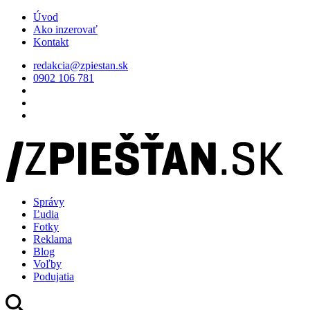
Úvod
Ako inzerovať
Kontakt
redakcia@zpiestan.sk
0902 106 781
Správy
Ľudia
Fotky
Reklama
Blog
Voľby
Podujatia