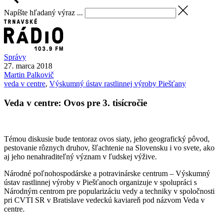
Napíšte hľadaný výraz ...
Správy
27. marca 2018
Martin
Palkovič
veda v centre
,
Výskumný ústav rastlinnej výroby Piešťany
Veda v centre: Ovos pre 3. tisícročie
Témou diskusie bude tentoraz ovos siaty, jeho geografický pôvod,
pestovanie rôznych druhov, šľachtenie na Slovensku i vo svete, ako
aj jeho nenahraditeľný význam v ľudskej výžive.
Národné poľnohospodárske a potravinárske centrum – Výskumný
ústav rastlinnej výroby v Piešťanoch organizuje v spolupráci s
Národným centrom pre popularizáciu vedy a techniky v spoločnosti
pri CVTI SR v Bratislave vedeckú kaviareň pod názvom Veda v
centre.