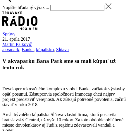
Napíšte hľadaný výraz ...
Správy
21. apríla 2017
Martin
Palkovič
akvapark
,
Banka
,
kúpalisko
,
Sĺňava
V akvaparku Bana Park sme sa mali kúpať už
tento rok
Developer rekreačného komplexu v obci Banka začiatok výstavby
opäť posunul. Zástupcovia spoločnosti Immocap chcú najprv
projekt predstaviť verejnosti. Ak získajú potrebné povolenia, začnú
stavať v roku 2018.
Areál bývalého kúpaliska Sĺňava vlastní firma, ktorá postavila
bratislavský Central, už vyše 10 rokov. Za toto obdobie obľúbené
miesto dovolenkárov aj ľudí z regiónu zdevastovali vandali a
zlodeji.