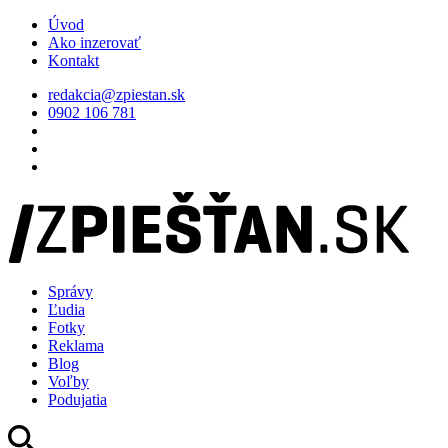
Úvod
Ako inzerovať
Kontakt
redakcia@zpiestan.sk
0902 106 781
Správy
Ľudia
Fotky
Reklama
Blog
Voľby
Podujatia