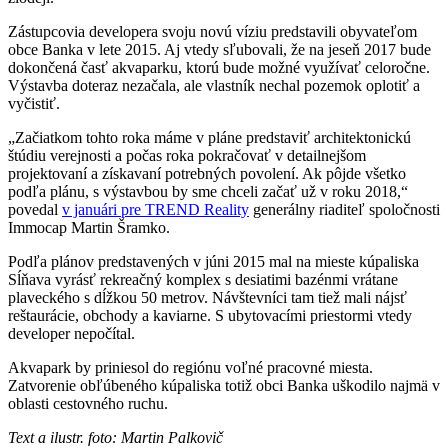
Zástupcovia developera svoju novú víziu predstavili obyvateľom
obce Banka v lete 2015. Aj vtedy sľubovali, že na jeseň 2017 bude
dokončená časť akvaparku, ktorú bude možné využívať celoročne.
Výstavba doteraz nezačala, ale vlastník nechal pozemok oplotiť a
vyčistiť.
„Začiatkom tohto roka máme v pláne predstaviť architektonickú
štúdiu verejnosti a počas roka pokračovať v detailnejšom
projektovaní a získavaní potrebných povolení. Ak pôjde všetko
podľa plánu, s výstavbou by sme chceli začať už v roku 2018,“
povedal
v januári pre TREND Reality
generálny riaditeľ spoločnosti
Immocap Martin Šramko.
Podľa plánov predstavených v júni 2015 mal na mieste kúpaliska
Sĺňava vyrásť rekreačný komplex s desiatimi bazénmi vrátane
plaveckého s dĺžkou 50 metrov. Návštevníci tam tiež mali nájsť
reštaurácie, obchody a kaviarne. S ubytovacími priestormi vtedy
developer nepočítal.
Akvapark by priniesol do regiónu voľné pracovné miesta.
Zatvorenie obľúbeného kúpaliska totiž obci Banka uškodilo najmä v
oblasti cestovného ruchu.
Text a ilustr. foto: Martin Palkovič