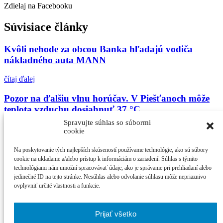
Zdielaj na Facebooku
Súvisiace články
Kvôli nehode za obcou Banka hľadajú vodiča
nákladného auta MANN
čítaj ďalej
Pozor na ďalšiu vlnu horúčav. V Piešťanoch môže
teplota vzduchu dosiahnuť 37 °C
Spravujte súhlas so súbormi
čítaj ďalej
cookie
V Piešťanoch bude horúco (35 °C): Pozrite si
Na poskytovanie tých najlepších skúseností používame technológie, ako sú súbory
zoznam otvorených bazénov
cookie na ukladanie a/alebo prístup k informáciám o zariadení. Súhlas s týmito
technológiami nám umožní spracovávať údaje, ako je správanie pri prehliadaní alebo
jedinečné ID na tejto stránke. Nesúhlas alebo odvolanie súhlasu môže nepriaznivo
čítaj ďalej
ovplyvniť určité vlastnosti a funkcie.
Najčítanejšie
Prijať všetko
21. ročník MFF Cinematik otvorí svetová premi...