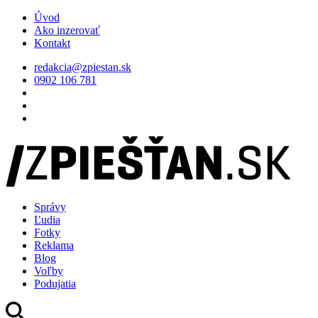
Úvod
Ako inzerovať
Kontakt
redakcia@zpiestan.sk
0902 106 781
Správy
Ľudia
Fotky
Reklama
Blog
Voľby
Podujatia