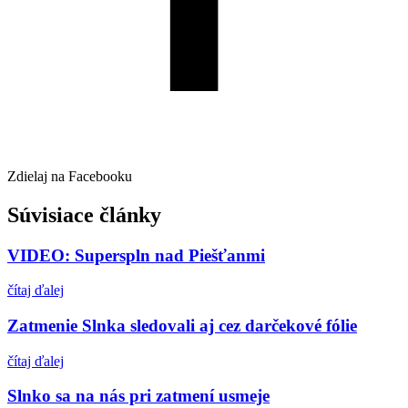
Zdielaj na Facebooku
Súvisiace články
VIDEO: Superspln nad Piešťanmi
čítaj ďalej
Zatmenie Slnka sledovali aj cez darčekové fólie
čítaj ďalej
Slnko sa na nás pri zatmení usmeje