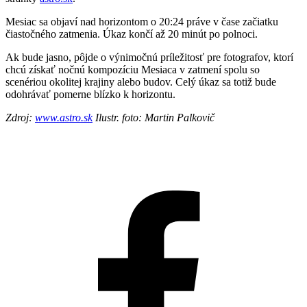
Mesiac sa objaví nad horizontom o 20:24 práve v čase začiatku
čiastočného zatmenia. Úkaz končí až 20 minút po polnoci.
Ak bude jasno, pôjde o výnimočnú príležitosť pre fotografov, ktorí
chcú získať nočnú kompozíciu Mesiaca v zatmení spolu so
scenériou okolitej krajiny alebo budov. Celý úkaz sa totiž bude
odohrávať pomerne blízko k horizontu.
Zdroj:
www.astro.sk
Ilustr. foto: Martin Palkovič