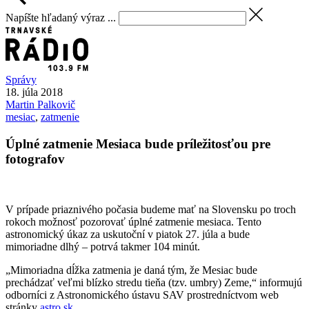
Napíšte hľadaný výraz ...
Správy
18. júla 2018
Martin
Palkovič
mesiac
,
zatmenie
Úplné zatmenie Mesiaca bude príležitosťou pre
fotografov
V prípade priaznivého počasia budeme mať na Slovensku po troch
rokoch možnosť pozorovať úplné zatmenie mesiaca. Tento
astronomický úkaz za uskutoční v piatok 27. júla a bude
mimoriadne dlhý – potrvá takmer 104 minút.
„Mimoriadna dĺžka zatmenia je daná tým, že Mesiac bude
prechádzať veľmi blízko stredu tieňa (tzv. umbry) Zeme,“ informujú
odborníci z Astronomického ústavu SAV prostredníctvom web
stránky
astro.sk
.