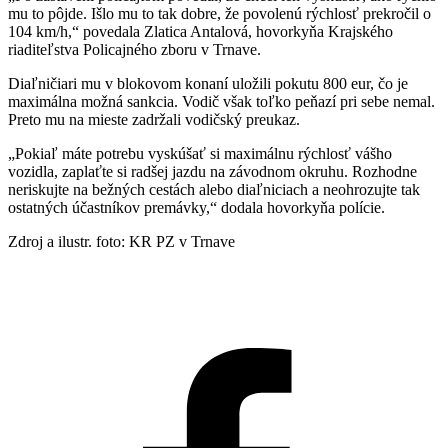
mu to pôjde. Išlo mu to tak dobre, že povolenú rýchlosť prekročil o
104 km/h,“ povedala Zlatica Antalová, hovorkyňa Krajského
riaditeľstva Policajného zboru v Trnave.
Diaľničiari mu v blokovom konaní uložili pokutu 800 eur, čo je
maximálna možná sankcia. Vodič však toľko peňazí pri sebe nemal.
Preto mu na mieste zadržali vodičský preukaz.
„Pokiaľ máte potrebu vyskúšať si maximálnu rýchlosť vášho
vozidla, zaplaťte si radšej jazdu na závodnom okruhu. Rozhodne
neriskujte na bežných cestách alebo diaľniciach a neohrozujte tak
ostatných účastníkov premávky,“ dodala hovorkyňa polície.
Zdroj a ilustr. foto: KR PZ v Trnave