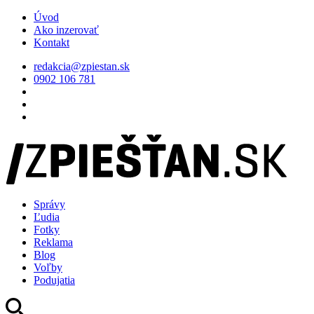
Úvod
Ako inzerovať
Kontakt
redakcia@zpiestan.sk
0902 106 781
Správy
Ľudia
Fotky
Reklama
Blog
Voľby
Podujatia