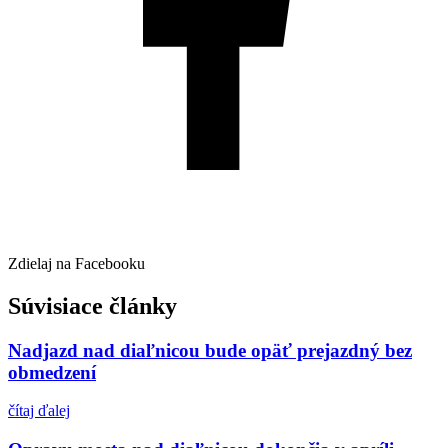
Zdielaj na Facebooku
Súvisiace články
Nadjazd nad diaľnicou bude opäť prejazdný bez
obmedzení
čítaj ďalej