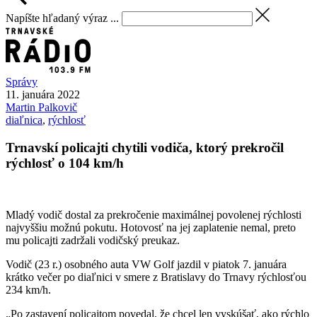
Napíšte hľadaný výraz ...
Správy
11. januára 2022
Martin
Palkovič
diaľnica
,
rýchlosť
Trnavskí policajti chytili vodiča, ktorý prekročil
rýchlosť o 104 km/h
Mladý vodič dostal za prekročenie maximálnej povolenej rýchlosti
najvyššiu možnú pokutu. Hotovosť na jej zaplatenie nemal, preto
mu policajti zadržali vodičský preukaz.
Vodič (23 r.) osobného auta VW Golf jazdil v piatok 7. januára
krátko večer po diaľnici v smere z Bratislavy do Trnavy rýchlosťou
234 km/h.
„Po zastavení policajtom povedal, že chcel len vyskúšať, ako rýchlo