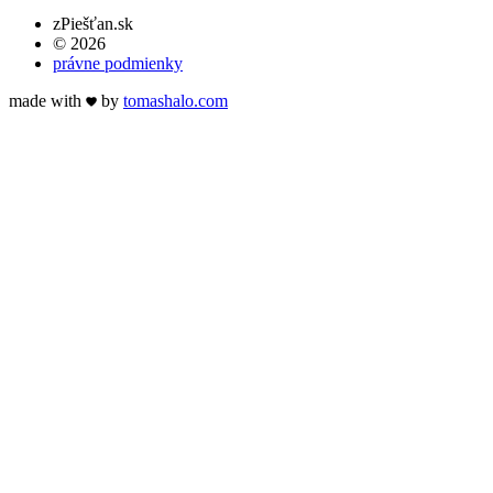
zPiešťan.sk
© 2026
právne podmienky
made with
by
tomas
halo
.com