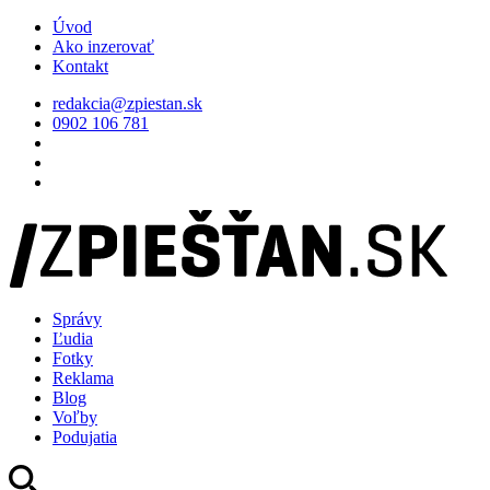
Úvod
Ako inzerovať
Kontakt
redakcia@zpiestan.sk
0902 106 781
Správy
Ľudia
Fotky
Reklama
Blog
Voľby
Podujatia