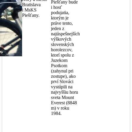
Piešťany bude
Bratislava
i hosť
i MsKS
podujatia,
Piešťany.
ktorým je
práve tento,
jeden z
najúspešnejších
výškových
slovenských
horolezcov,
ktorí spolu z
Juzekom
Psotkom
(zahynul pri
zostupe), ako
prví Slováci
vystúpili na
najvyššiu horu
sveta Mount
Everest (8848
m) v roku
1984.