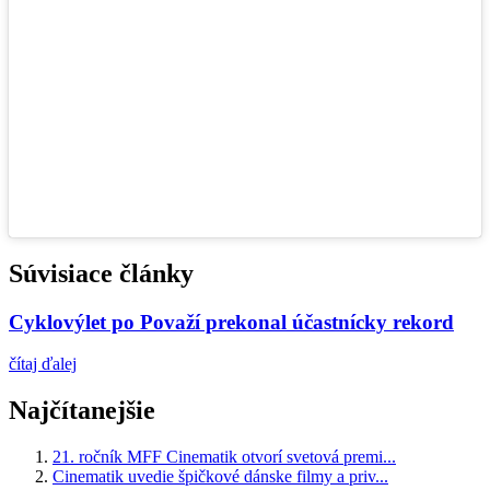
Súvisiace články
Cyklovýlet po Považí prekonal účastnícky rekord
čítaj ďalej
Najčítanejšie
21. ročník MFF Cinematik otvorí svetová premi...
Cinematik uvedie špičkové dánske filmy a priv...