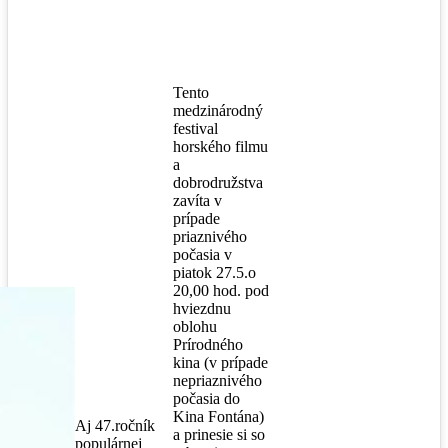
Tento
medzinárodný
festival
horského filmu
a
dobrodružstva
zavíta v
prípade
priaznivého
počasia v
piatok 27.5.o
20,00 hod. pod
hviezdnu
oblohu
Prírodného
kina (v prípade
nepriaznivého
počasia do
Kina Fontána)
Aj 47.ročník
a prinesie si so
populárnej