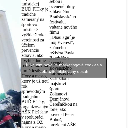
sebou i
turistickej
ocenené filmy
BUĎ FITky je
z hlavného
tradične
Bratislavského
zameraný na
festivalu,
športovo-
vrátane nového
turistické
filmu
vyžitie širokej
„Dhaulagirí je
verejnosti za
môj Everest“,
účelom
známeho
prevencie
režiséra Pavla
zdravia, ako
Barabáša o
i vzhliadnutie
legende
Kliknutím povolíte marketingové cookies a
série filmov na
slovenského
turné festivalu
zobrazíte blokovaný obsah
horolezectva,
Hory a mesto,
zaslúžilom
ktorý je už tretí
majstrovi
rok
športu
sprievodným
Zoltánovi
podujatím
Demjánovi.
BUĎ FITky,
Čerešničkou na
organizovaným
torte, ako
AŠK Piešťany
povedal Peter
v spolupráci
Bohuš,
najmä z OZ
prezident AŠK
Hory a mesto